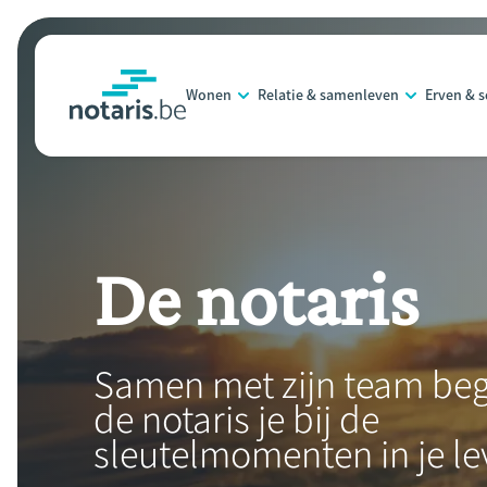
Overslaan
en
naar
Wonen
Relatie & samenleven
Erven & 
de
notaris.be
homepage
inhoud
gaan
De notaris
Samen met zijn team beg
de notaris je bij de
sleutelmomenten in je le