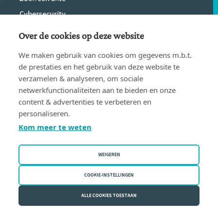
Cybersecurity
Jobs
Over de cookies op deze website
Immo Notaris
We maken gebruik van cookies om gegevens m.b.t.
Contact
de prestaties en het gebruik van deze website te
verzamelen & analyseren, om sociale
netwerkfunctionaliteiten aan te bieden en onze
content & advertenties te verbeteren en
Een notaris nodig?
personaliseren.
Kom meer te weten
Vind eenvoudig een notaris bij jou in de
buurt.
WEIGEREN
COOKIE-INSTELLINGEN
VIND EEN NOTARIS
ALLE COOKIES TOESTAAN