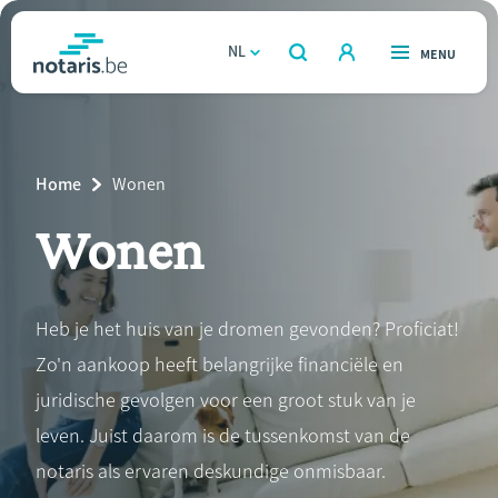
Overslaan
en
NL
OPEN
MENU
OPEN
ZOEKEN
naar
notaris.be
homepage
de
VIND EEN NOTARIS
Wonen
inhoud
Breadcrumb
Home
Current
Wonen
gaan
Relatie & samenleven
Page:
Wonen
Erven & schenken
Heb je het huis van je dromen gevonden? Proficiat!
Ondernemen
Zo'n aankoop heeft belangrijke financiële en
Over de notaris
juridische gevolgen voor een groot stuk van je
leven. Juist daarom is de tussenkomst van de
Rekenmodules
notaris als ervaren deskundige onmisbaar.