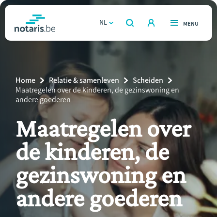
Overslaan
en
NL
OPEN
MENU
OPEN
ZOEKEN
naar
notaris.be
homepage
de
VIND EEN NOTARIS
Wonen
inhoud
Breadcrumb
Home
Relatie & samenleven
Scheiden
gaan
Relatie & samenleven
Current
Maatregelen over de kinderen, de gezinswoning en
Page:
andere goederen
Erven & schenken
Maatregelen over
de kinderen, de
Ondernemen
gezinswoning en
Over de notaris
andere goederen
Rekenmodules