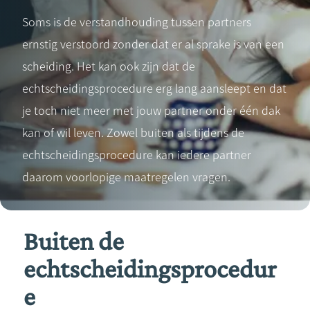
Soms is de verstandhouding tussen partners
ernstig verstoord zonder dat er al sprake is van een
scheiding. Het kan ook zijn dat de
echtscheidingsprocedure erg lang aansleept en dat
je toch niet meer met jouw partner onder één dak
kan of wil leven. Zowel buiten als tijdens de
echtscheidingsprocedure kan iedere partner
daarom voorlopige maatregelen vragen.
Buiten de
echtscheidingsprocedur
e