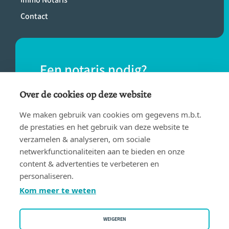
Contact
Een notaris nodig?
Vind eenvoudig een notaris bij jou in de
Over de cookies op deze website
buurt.
We maken gebruik van cookies om gegevens m.b.t.
de prestaties en het gebruik van deze website te
verzamelen & analyseren, om sociale
VIND EEN NOTARIS
netwerkfunctionaliteiten aan te bieden en onze
content & advertenties te verbeteren en
personaliseren.
Kom meer te weten
WEIGEREN
Gebruiksvoorwaarden