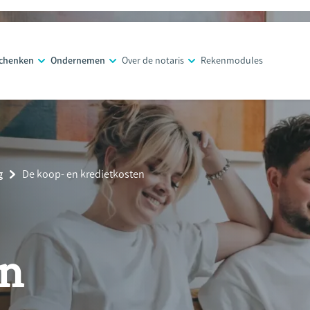
schenken
Ondernemen
Over de notaris
Rekenmodules
g
Current
De koop- en kredietkosten
Page:
en