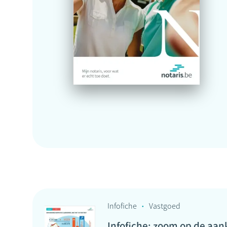
Infofiche
Vastgoed
Infofiche: zoom op de aa