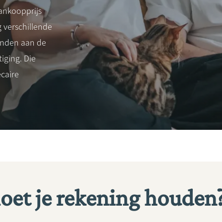
ankoopprijs
g verschillende
onden aan de
iging. Die
caire
oet je rekening houden