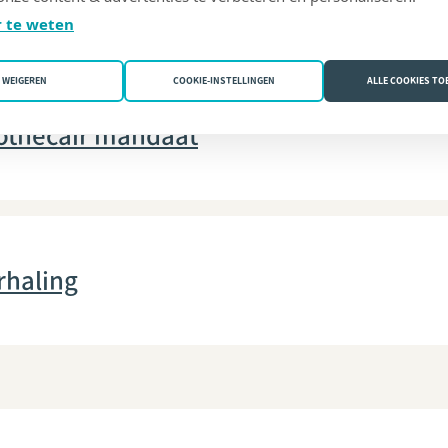
 te weten
WEIGEREN
COOKIE-INSTELLINGEN
ALLE COOKIES T
othecair mandaat
rhaling