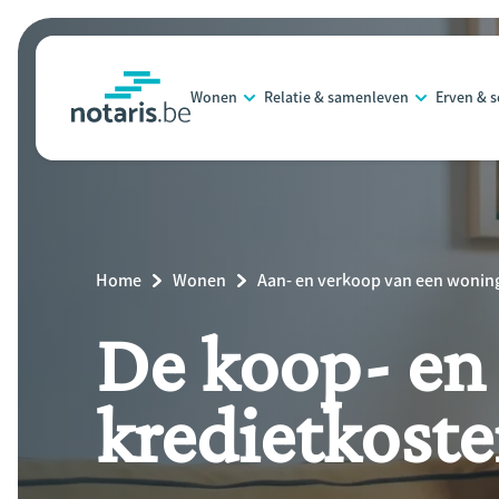
Overslaan
en
naar
Wonen
Relatie & samenleven
Erven & 
de
notaris.be
homepage
inhoud
gaan
Breadcrumb
Home
Wonen
Aan- en verkoop van een wonin
De koop- en
kredietkost