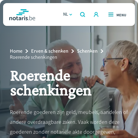
Overslaan
en
NL
OPEN
MENU
OPEN
ZOEKEN
naar
notaris.be
homepage
de
VIND EEN NOTARIS
Wonen
inhoud
Breadcrumb
Home
Erven & schenken
Schenken
gaan
Relatie & samenleven
Current
Roerende schenkingen
Page:
Roerende
Erven & schenken
schenkingen
Ondernemen
Over de notaris
Roerende goederen zijn geld, meubels, aandelen of
andere overdraagbare zaken. Vaak worden deze
Rekenmodules
goederen zonder notariële akte doorgegeven,