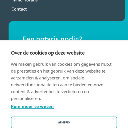
Contact
Een notaris nodig?
Vind eenvoudig een notaris bij jou in de
Over de cookies op deze website
buurt.
We maken gebruik van cookies om gegevens m.b.t.
de prestaties en het gebruik van deze website te
verzamelen & analyseren, om sociale
VIND EEN NOTARIS
netwerkfunctionaliteiten aan te bieden en onze
content & advertenties te verbeteren en
personaliseren.
Kom meer te weten
WEIGEREN
Gebruiksvoorwaarden