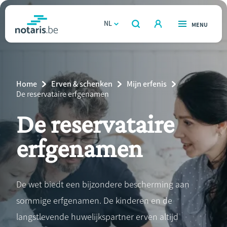
Overslaan
en
NL
OPEN
MENU
OPEN
ZOEKEN
naar
notaris.be
homepage
de
VIND EEN NOTARIS
Wonen
inhoud
Breadcrumb
Home
Erven & schenken
Mijn erfenis
gaan
Relatie & samenleven
Current
De reservataire erfgenamen
Page:
De reservataire
Erven & schenken
erfgenamen
Ondernemen
Over de notaris
De wet biedt een bijzondere bescherming aan
sommige erfgenamen. De kinderen en de
Rekenmodules
langstlevende huwelijkspartner erven altijd