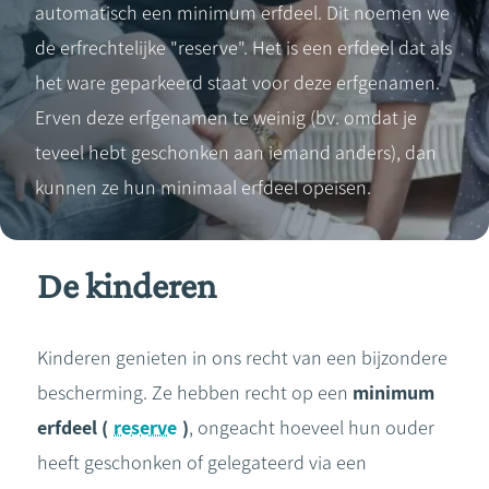
automatisch een minimum erfdeel. Dit noemen we
de erfrechtelijke "reserve". Het is een erfdeel dat als
het ware geparkeerd staat voor deze erfgenamen.
Erven deze erfgenamen te weinig (bv. omdat je
teveel hebt geschonken aan iemand anders), dan
kunnen ze hun minimaal erfdeel opeisen.
De kinderen
Kinderen genieten in ons recht van een bijzondere
bescherming. Ze hebben recht op een
minimum
erfdeel (
reserve
)
, ongeacht hoeveel hun ouder
heeft geschonken of gelegateerd via een