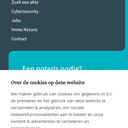
Zoek een akte
Cybersecurity
Jobs
Immo Notaris
Contact
Een notaris nodig?
Vind eenvoudig een notaris bij jou in de
Over de cookies op deze website
buurt.
We maken gebruik van cookies om gegevens m.b.t.
de prestaties en het gebruik van deze website te
verzamelen & analyseren, om sociale
VIND EEN NOTARIS
netwerkfunctionaliteiten aan te bieden en onze
content & advertenties te verbeteren en