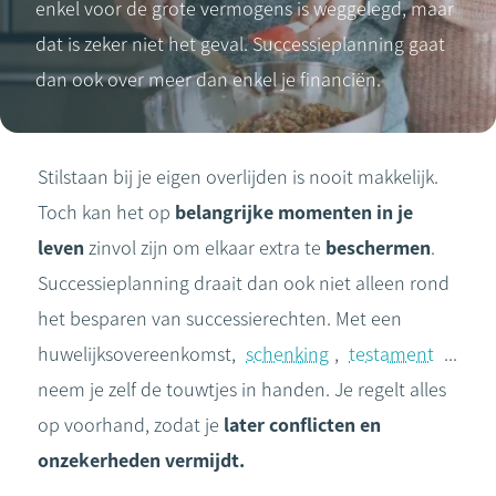
enkel voor de grote vermogens is weggelegd, maar
dat is zeker niet het geval. Successieplanning gaat
dan ook over meer dan enkel je financiën.
Stilstaan bij je eigen overlijden is nooit makkelijk.
Toch kan het op
belangrijke momenten in je
leven
zinvol zijn om elkaar extra te
beschermen
.
Successieplanning draait dan ook niet alleen rond
het besparen van successierechten. Met een
huwelijksovereenkomst,
schenking
,
testament
...
neem je zelf de touwtjes in handen. Je regelt alles
op voorhand, zodat je
later conflicten en
onzekerheden vermijdt.