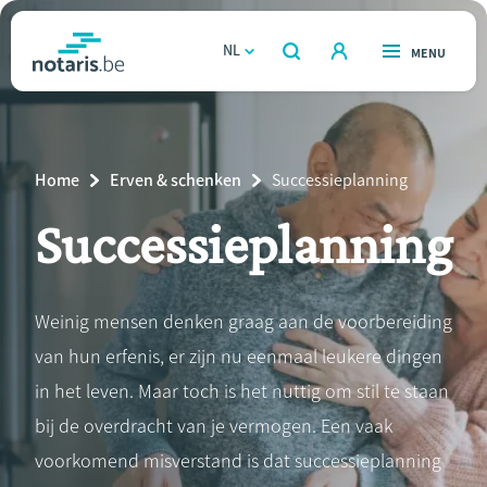
Overslaan
en
NL
OPEN
MENU
OPEN
ZOEKEN
naar
notaris.be
homepage
de
VIND EEN NOTARIS
Wonen
inhoud
Breadcrumb
Home
Erven & schenken
Current
Successieplanning
gaan
Relatie & samenleven
Page:
Successieplanning
Erven & schenken
Weinig mensen denken graag aan de voorbereiding
Ondernemen
van hun erfenis, er zijn nu eenmaal leukere dingen
Over de notaris
in het leven. Maar toch is het nuttig om stil te staan
bij de overdracht van je vermogen. Een vaak
Rekenmodules
voorkomend misverstand is dat successieplanning