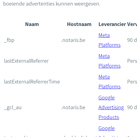
boeiende advertenties kunnen weergeven.
Naam
Hostnaam
Leverancier
Ver
Meta
_fbp
.notaris.be
90 
Platforms
Meta
lastExternalReferrer
Pers
Platforms
Meta
lastExternalReferrerTime
Pers
Platforms
Google
_gcl_au
.notaris.be
Advertising
90 
Products
Google