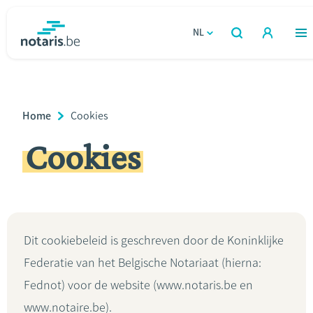
Overslaan
en
NL
OPEN
ZOEKEN
naar
notaris.be
homepage
de
VIND EEN NOTARIS
Wonen
inhoud
Breadcrumb
Home
Current
Cookies
gaan
Relatie & samenleven
Page:
Cookies
Erven & schenken
Ondernemen
Dit cookiebeleid is geschreven door de Koninklijke
Over de notaris
Federatie van het Belgische Notariaat (hierna:
Rekenmodules
Fednot) voor de website (www.notaris.be en
www.notaire.be).