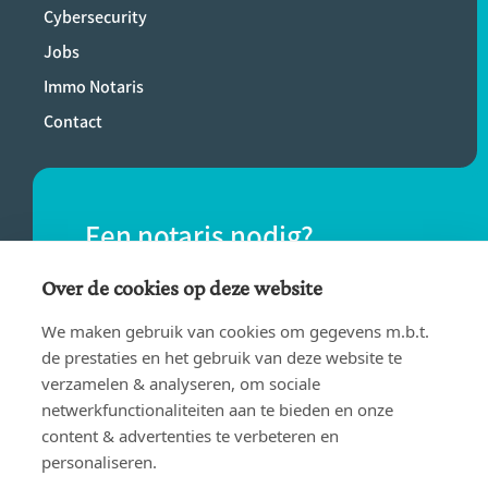
Cybersecurity
Jobs
Immo Notaris
Contact
Een notaris nodig?
Vind eenvoudig een notaris bij jou in de
Over de cookies op deze website
buurt.
We maken gebruik van cookies om gegevens m.b.t.
de prestaties en het gebruik van deze website te
verzamelen & analyseren, om sociale
VIND EEN NOTARIS
netwerkfunctionaliteiten aan te bieden en onze
content & advertenties te verbeteren en
personaliseren.