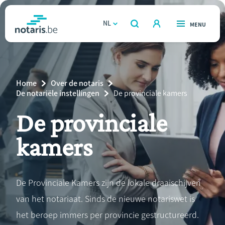
Overslaan
en
NL
OPEN
MENU
OPEN
ZOEKEN
naar
notaris.be
homepage
de
VIND EEN NOTARIS
Wonen
inhoud
Breadcrumb
Home
Over de notaris
gaan
Relatie & samenleven
De notariële instellingen
Current
De provinciale kamers
Page:
De provinciale
Erven & schenken
kamers
Ondernemen
Over de notaris
De Provinciale Kamers zijn de lokale draaischijven
van het notariaat. Sinds de nieuwe notariswet is
Rekenmodules
het beroep immers per provincie gestructureerd.