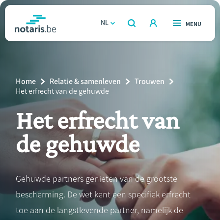
Overslaan
en
NL
OPEN
MENU
OPEN
ZOEKEN
naar
notaris.be
homepage
de
VIND EEN NOTARIS
Wonen
inhoud
Breadcrumb
Home
Relatie & samenleven
Trouwen
gaan
Relatie & samenleven
Current
Het erfrecht van de gehuwde
Page:
Het erfrecht van
Erven & schenken
de gehuwde
Ondernemen
Over de notaris
Gehuwde partners genieten van de grootste
bescherming. De wet kent een specifiek erfrecht
Rekenmodules
toe aan de langstlevende partner, namelijk de