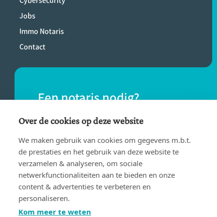
Cybersecurity
Jobs
Immo Notaris
Contact
Een notaris nodig?
Vind eenvoudig een notaris bij jou in de
Over de cookies op deze website
buurt.
We maken gebruik van cookies om gegevens m.b.t.
de prestaties en het gebruik van deze website te
verzamelen & analyseren, om sociale
VIND EEN NOTARIS
netwerkfunctionaliteiten aan te bieden en onze
content & advertenties te verbeteren en
personaliseren.
Kom meer te weten