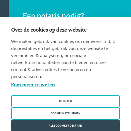
Een notaris nodig?
Vind eenvoudig een notaris bij jou in de
Over de cookies op deze website
buurt.
We maken gebruik van cookies om gegevens m.b.t.
de prestaties en het gebruik van deze website te
verzamelen & analyseren, om sociale
VIND EEN NOTARIS
netwerkfunctionaliteiten aan te bieden en onze
content & advertenties te verbeteren en
personaliseren.
Kom meer te weten
WEIGEREN
Gebruiksvoorwaarden
Privacy policy
COOKIE-INSTELLINGEN
Cookiebeleid
ALLE COOKIES TOESTAAN
Fednot vzw | Bergstraat 30/34 - 1000 Brussel | BE 0409.357.321