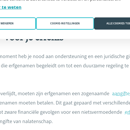
 te weten
WEIGEREN
COOKIE-INSTELLINGEN
ALLE COOKIES T
 voor je erfenis
k moment heb je nood aan ondersteuning en een juridische gi
rt die erfgenamen begeleidt om tot een duurzame regeling te 
verlijdt, moeten zijn erfgenamen een zogenaamde
aangift
namen moeten betalen. Dit gaat gepaard met verschillende f
tot zware financiële gevolgen voor een nietsvermoedende
er
ngifte van nalatenschap.