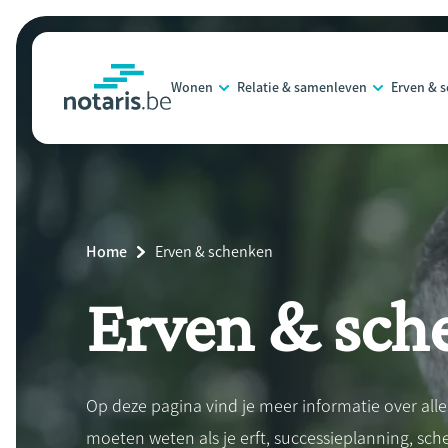
Overslaan
en
naar
Wonen
Relatie & samenleven
Erven & 
de
notaris.be
homepage
inhoud
gaan
Breadcrumb
Home
Current
Erven & schenken
Page:
Erven & sch
Op deze pagina vind je meer informatie over alle
moeten weten als je erft, successieplanning, sc