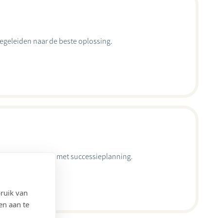
begeleiden naar de beste oplossing.
an ook hand in hand met successieplanning.
ruik van
en aan te