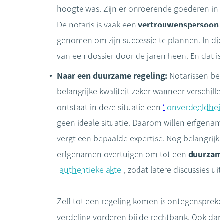
hoogte was. Zijn er onroerende goederen in d
De notaris is vaak een
vertrouwenspersoon
genomen om zijn successie te plannen. In die
van een dossier door de jaren heen. En dat i
Naar een duurzame regeling:
Notarissen be
belangrijke kwaliteit zeker wanneer verschi
ontstaat in deze situatie een
‘
onverdeeldhe
geen ideale situatie. Daarom willen erfgenam
vergt een bepaalde expertise. Nog belangrijke
erfgenamen overtuigen om tot een
duurzam
authentieke akte
, zodat latere discussies 
Zelf tot een regeling komen is ontegensprek
verdeling vorderen bij de rechtbank. Ook dan