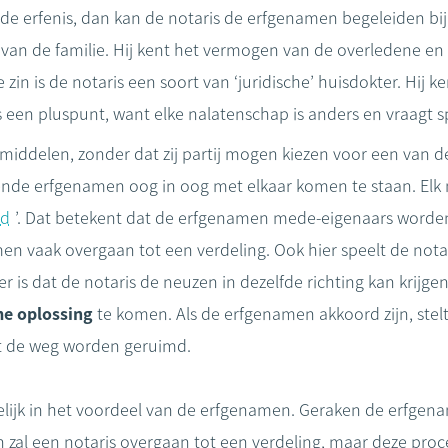
e erfenis, dan kan de notaris de erfgenamen begeleiden bij 
van de familie. Hij kent het vermogen van de overledene en
 zin is de notaris een soort van ‘juridische’ huisdokter. Hij
s een pluspunt, want elke nalatenschap is anders en vraagt s
middelen, zonder dat zij partij mogen kiezen voor een van
llende erfgenamen oog in oog met elkaar komen te staan. El
id
’. Dat betekent dat de erfgenamen mede-eigenaars worden
en vaak overgaan tot een verdeling. Ook hier speelt de notari
r is dat de notaris de neuzen in dezelfde richting kan krijge
e oplossing
te komen. Als de erfgenamen akkoord zijn, stelt
uit de weg worden geruimd.
elijk in het voordeel van de erfgenamen. Geraken de erfgena
 zal een notaris overgaan tot een verdeling, maar deze proc