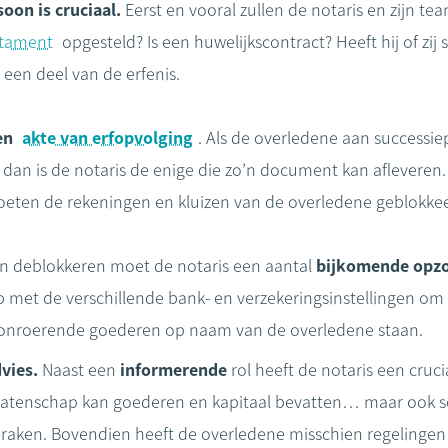
oon is cruciaal.
Eerst en vooral zullen de notaris en zijn t
stament
opgesteld? Is een huwelijkscontract? Heeft hij of zi
 een deel van de erfenis.
een
akte van erfopvolging
. Als de overledene aan successi
 dan is de notaris de enige die zo’n document kan afleveren. 
moeten de rekeningen en kluizen van de overledene geblokke
n deblokkeren moet de notaris een aantal
bijkomende opz
op met de verschillende bank- en verzekeringsinstellingen om
er onroerende goederen op naam van de overledene staan.
dvies.
Naast een
informerende
rol heeft de notaris een cruc
en nalatenschap kan goederen en kapitaal bevatten… maar ook 
eraken. Bovendien heeft de overledene misschien regelingen 