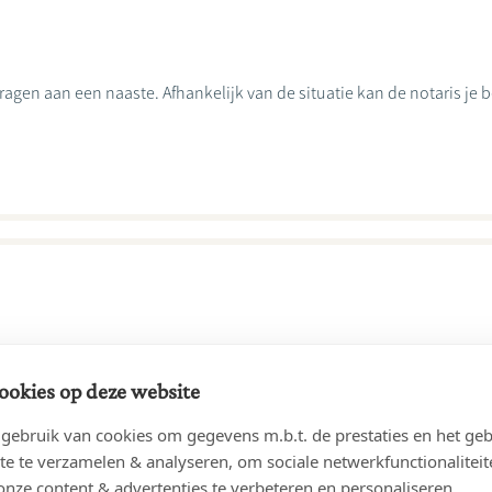
ragen aan een naaste. Afhankelijk van de situatie kan de notaris je 
m, een ziekte ... het kan ons allemaal treffen. Zorgplanning gaat d
ookies op deze website
ebruik van cookies om gegevens m.b.t. de prestaties en het geb
te te verzamelen & analyseren, om sociale netwerkfunctionaliteit
onze content & advertenties te verbeteren en personaliseren.