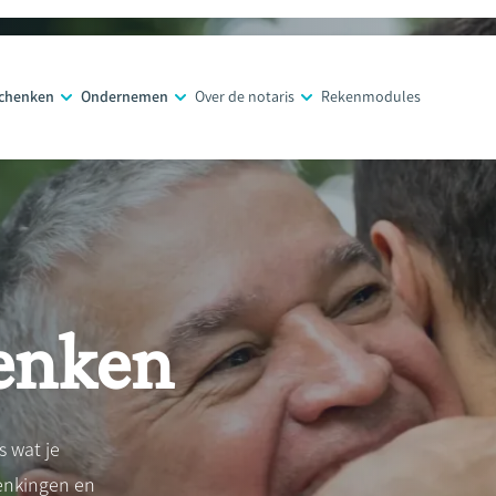
schenken
Ondernemen
Over de notaris
Rekenmodules
enken
s wat je
henkingen en