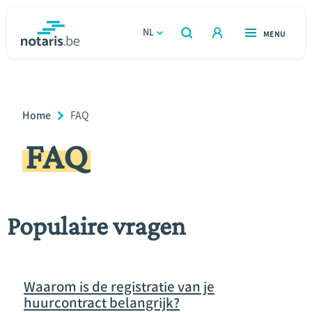
Overslaan
en
NL
OPEN
MENU
OPEN
ZOEKEN
naar
notaris.be
homepage
de
VIND EEN NOTARIS
Wonen
inhoud
Breadcrumb
Home
Current
FAQ
gaan
Relatie & samenleven
Page:
FAQ
Erven & schenken
Ondernemen
Populaire vragen
Over de notaris
Rekenmodules
Waarom is de registratie van je
huurcontract belangrijk?