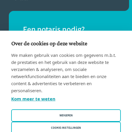
Een notaris nodig?
Vind eenvoudig een notaris bij jou in de
Over de cookies op deze website
buurt.
We maken gebruik van cookies om gegevens m.b.t.
de prestaties en het gebruik van deze website te
verzamelen & analyseren, om sociale
VIND EEN NOTARIS
netwerkfunctionaliteiten aan te bieden en onze
content & advertenties te verbeteren en
personaliseren.
Kom meer te weten
WEIGEREN
Gebruiksvoorwaarden
Privacy policy
COOKIE-INSTELLINGEN