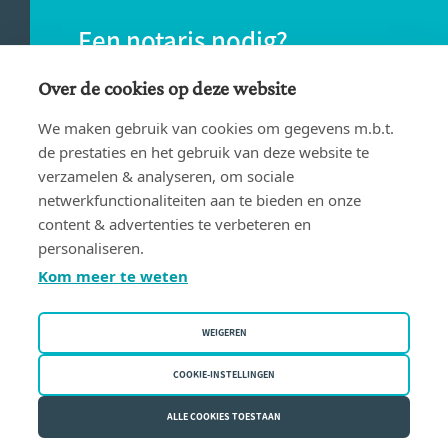
Een notaris nodig?
Vind eenvoudig een notaris bij jou in de
Over de cookies op deze website
buurt.
We maken gebruik van cookies om gegevens m.b.t.
de prestaties en het gebruik van deze website te
verzamelen & analyseren, om sociale
VIND EEN NOTARIS
netwerkfunctionaliteiten aan te bieden en onze
content & advertenties te verbeteren en
personaliseren.
Kom meer te weten
WEIGEREN
Gebruiksvoorwaarden
Privacy policy
COOKIE-INSTELLINGEN
Cookiebeleid
ALLE COOKIES TOESTAAN
Fednot vzw | Bergstraat 30/34 - 1000 Brussel | BE 0409.357.321