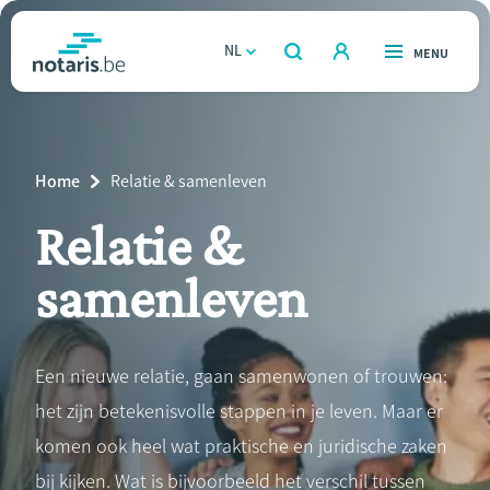
Overslaan
en
NL
OPEN
MENU
OPEN
ZOEKEN
naar
notaris.be
homepage
de
VIND EEN NOTARIS
Wonen
inhoud
Breadcrumb
Home
Current
Relatie & samenleven
gaan
Relatie & samenleven
Page:
Relatie &
Erven & schenken
samenleven
Ondernemen
Een nieuwe relatie, gaan samenwonen of trouwen:
Over de notaris
het zijn betekenisvolle stappen in je leven. Maar er
Rekenmodules
komen ook heel wat praktische en juridische zaken
bij kijken. Wat is bijvoorbeeld het verschil tussen