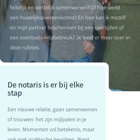
feitelijk en wettelijk samenwonen? Of hoe werkt
een huwelijksovereenkomst? En hoe kan ik mezelf
en mijn partner beschermen bij een overlijden of
een eventuele relatiebreuk? Je leest er meer over in
deze rubriek.
De notaris is er bij elke
stap
Een nieuwe relatie, gaan samenwonen
of trouwen: het zijn mijlpalen in je
leven. Momenten vol betekenis, maar
ook met praktische gevolgen. Want