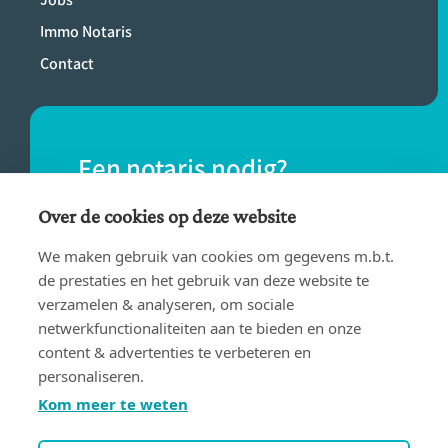
Immo Notaris
Contact
Een notaris nodig?
Vind eenvoudig een notaris bij jou in de
Over de cookies op deze website
buurt.
We maken gebruik van cookies om gegevens m.b.t.
de prestaties en het gebruik van deze website te
verzamelen & analyseren, om sociale
VIND EEN NOTARIS
netwerkfunctionaliteiten aan te bieden en onze
content & advertenties te verbeteren en
personaliseren.
Kom meer te weten