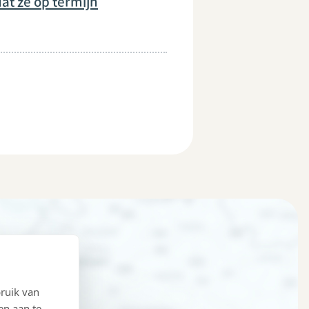
at ze op termijn
ruik van
en aan te