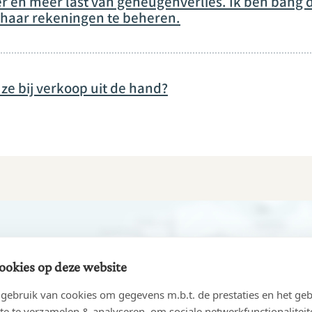
 en meer last van geheugenverlies. Ik ben bang d
haar rekeningen te beheren.
ze bij verkoop uit de hand?
ookies op deze website
ebruik van cookies om gegevens m.b.t. de prestaties en het geb
te te verzamelen & analyseren, om sociale netwerkfunctionaliteit