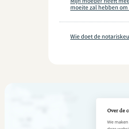
Mijn moeder heeft meer
moeite zal hebben om 
Wie doet de notariskeu
Over de c
We maken g
deze websi