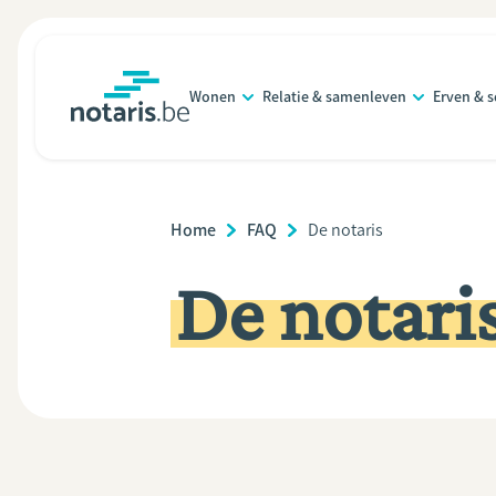
Overslaan
en
naar
Wonen
Relatie & samenleven
Erven & 
de
notaris.be
homepage
inhoud
gaan
Home
FAQ
Current
De notaris
Page:
De notari