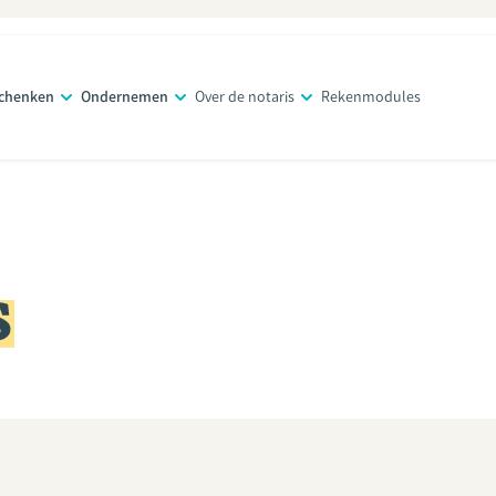
schenken
Ondernemen
Over de notaris
Rekenmodules
s