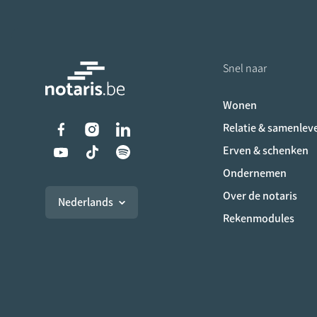
Snel naar
Wonen
Liens vers les réseaux s
Relatie & samenlev
Erven & schenken
Ondernemen
Over de notaris
Nederlands
Rekenmodules