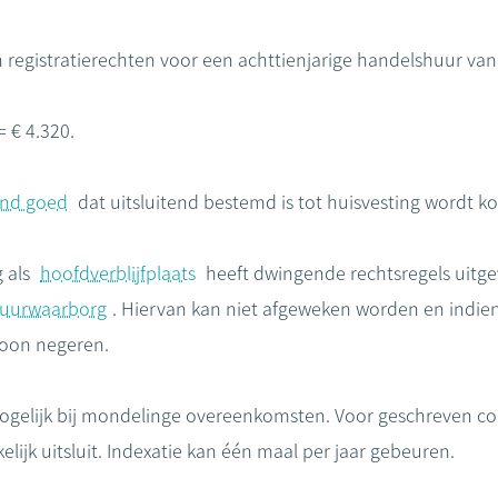
an registratierechten voor een achttienjarige handelshuur va
= € 4.320.
nd goed
dat uitsluitend bestemd is tot huisvesting wordt ko
 als
hoofdverblijfplaats
heeft dwingende rechtsregels uitge
uurwaarborg
. Hiervan kan niet afgeweken worden en indien
woon negeren.
mogelijk bij mondelinge overeenkomsten. Voor geschreven con
elijk uitsluit. Indexatie kan één maal per jaar gebeuren.