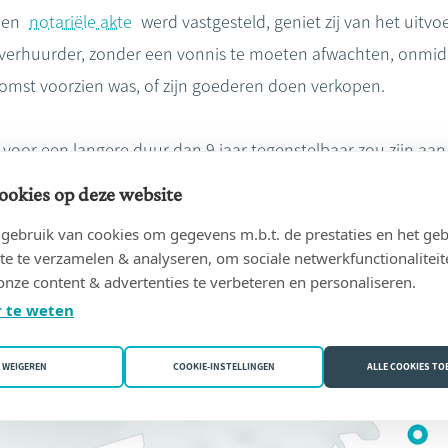
een
notariële akte
werd vastgesteld, geniet zij van het uitvoe
verhuurder, zonder een vonnis te moeten afwachten, onmidde
omst voorzien was, of zijn goederen doen verkopen.
oor een langere duur dan 9 jaar tegenstelbaar zou zijn aan
ookies op deze website
ebruik van cookies om gegevens m.b.t. de prestaties en het geb
te te verzamelen & analyseren, om sociale netwerkfunctionaliteit
onze content & advertenties te verbeteren en personaliseren.
 te weten
WEIGEREN
COOKIE-INSTELLINGEN
ALLE COOKIES T