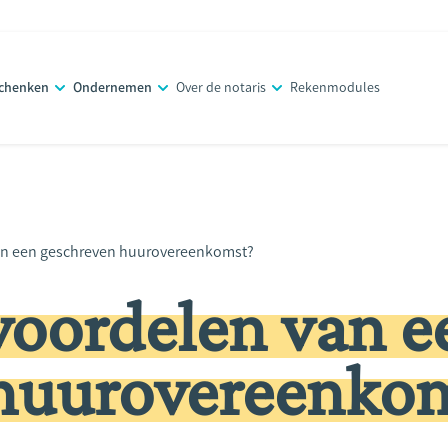
schenken
Ondernemen
Over de notaris
Rekenmodules
van een geschreven huurovereenkomst?
voordelen van e
huurovereenko