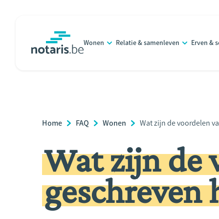
Overslaan
en
naar
Wonen
Relatie & samenleven
Erven & 
de
notaris.be
homepage
inhoud
gaan
Breadcrumb
Home
FAQ
Wonen
Current
Wat zijn de voordelen 
Page:
Wat zijn de 
geschreven 