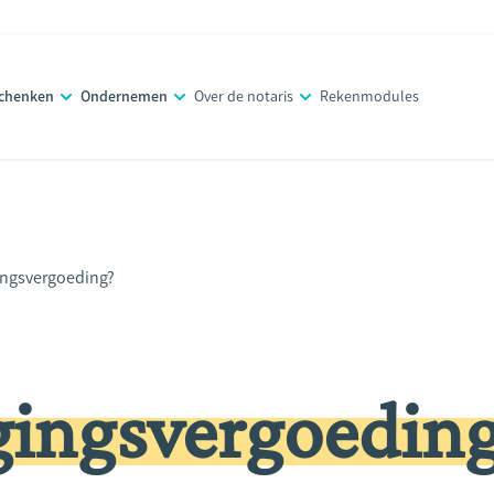
schenken
Ondernemen
Over de notaris
Rekenmodules
ingsvergoeding?
ingsvergoedin