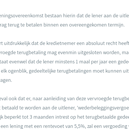
eningsovereenkomst bestaan hierin dat de lener aan de uitle
drag terug te betalen binnen een overeengekomen termijn.
t uitdrukkelijk dat de kredietnemer een absoluut recht heeft
ervroegde terugbetaling mag evenmin uitgesloten worden, m
taat evenwel dat de lener minstens 1 maal per jaar een gedee
 elk ogenblik, gedeeltelijke terugbetalingen moet kunnen u
ragen.
 geval ook dat er, naar aanleiding van deze vervroegde terug
t betaald te worden aan de uitlener, 'wederbeleggingsverg
jk beperkt tot 3 maanden intrest op het terugbetaalde gede
 een lening met een rentevoet van 5,5%, zal een vergoeding