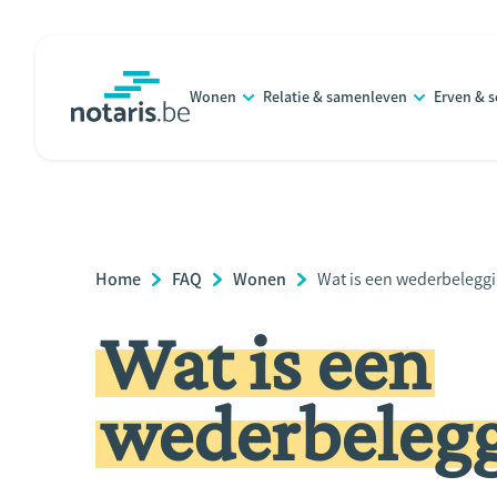
Overslaan
en
naar
Wonen
Relatie & samenleven
Erven & 
de
notaris.be
homepage
inhoud
gaan
Breadcrumb
Home
FAQ
Wonen
Current
Wat is een wederbelegg
Page:
Wat is een
wederbelegg