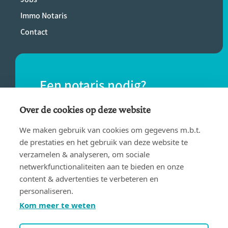
Immo Notaris
Contact
Een notaris nodig?
Vind eenvoudig een notaris bij jou in de
Over de cookies op deze website
buurt.
We maken gebruik van cookies om gegevens m.b.t.
de prestaties en het gebruik van deze website te
verzamelen & analyseren, om sociale
VIND EEN NOTARIS
netwerkfunctionaliteiten aan te bieden en onze
content & advertenties te verbeteren en
personaliseren.
Kom meer te weten