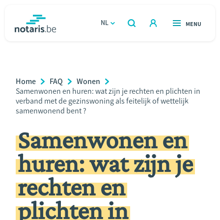
Overslaan
en
NL
OPEN
MENU
OPEN
ZOEKEN
naar
notaris.be
homepage
de
VIND EEN NOTARIS
Wonen
inhoud
Breadcrumb
Home
FAQ
Wonen
gaan
Relatie & samenleven
Current
Samenwonen en huren: wat zijn je rechten en plichten in
Page:
verband met de gezinswoning als feitelijk of wettelijk
samenwonend bent ?
Erven & schenken
Samenwonen en
Ondernemen
huren: wat zijn je
Over de notaris
rechten en
Rekenmodules
plichten in