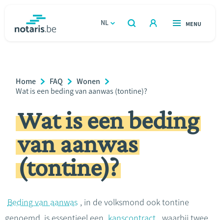
Overslaan
en
NL
OPEN
MENU
OPEN
ZOEKEN
naar
notaris.be
homepage
de
VIND EEN NOTARIS
Wonen
inhoud
Breadcrumb
Home
FAQ
Wonen
gaan
Relatie & samenleven
Current
Wat is een beding van aanwas (tontine)?
Page:
Wat is een beding
Erven & schenken
van aanwas
Ondernemen
(tontine)?
Over de notaris
Rekenmodules
Beding van aanwas
, in de volksmond ook tontine
genoemd, is essentieel een
kanscontract
, waarbij twee