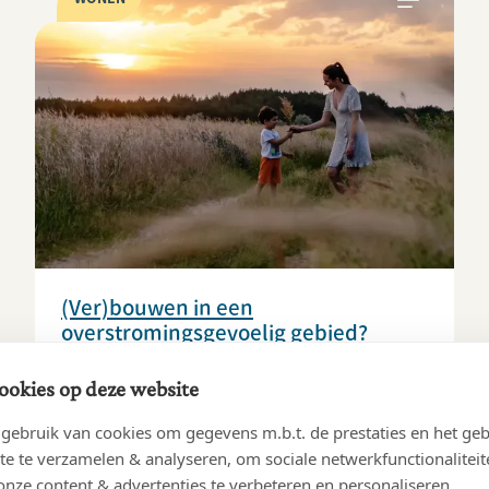
(Ver)bouwen in een
overstromingsgevoelig gebied?
17/12/2025
ookies op deze website
Wateroverlast is een realiteit. Wie wil bouwen of
ebruik van cookies om gegevens m.b.t. de prestaties en het geb
verbouwen in overstromingsgevoelig gebied,
te te verzamelen & analyseren, om sociale netwerkfunctionaliteit
bekijkt best de overstromingskans van het perceel
onze content & advertenties te verbeteren en personaliseren.