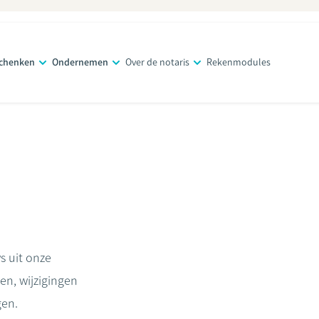
schenken
Ondernemen
Over de notaris
Rekenmodules
s uit onze
gen, wijzigingen
gen.