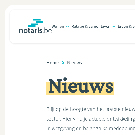
Overslaan
en
naar
Wonen
Relatie & samenleven
Erven & 
de
notaris.be
homepage
inhoud
gaan
Breadcrumb
Home
Current
Nieuws
Page:
Nieuws
Blijf op de hoogte van het laatste nieuw
sector. Hier vind je actuele ontwikkelin
in wetgeving en belangrijke mededelin