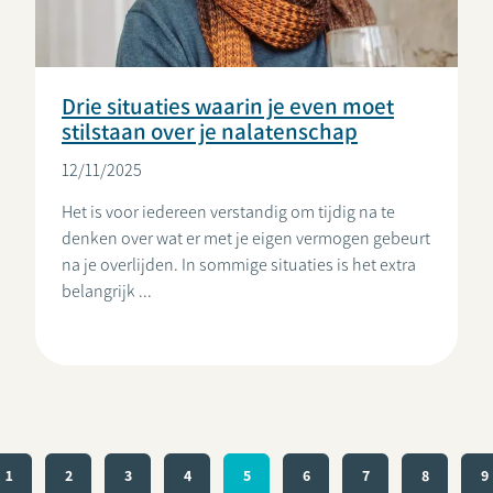
Drie situaties waarin je even moet
stilstaan over je nalatenschap
12/11/2025
Het is voor iedereen verstandig om tijdig na te
denken over wat er met je eigen vermogen gebeurt
na je overlijden. In sommige situaties is het extra
belangrijk ...
PAGINA
1
PAGINA
2
PAGINA
3
PAGINA
4
PAGINA
5
PAGINA
6
PAGINA
7
PAGINA
8
P
9