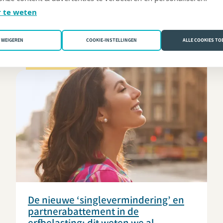
even van naderbij...
 te weten
WEIGEREN
COOKIE-INSTELLINGEN
ALLE COOKIES T
MIJN ERFENIS
De nieuwe ‘singlevermindering’ en
partnerabattement in de
erfbelasting: dit weten we al