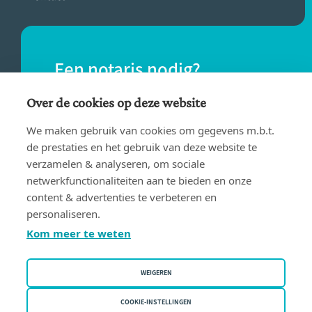
Een notaris nodig?
Vind eenvoudig een notaris bij jou in de
Over de cookies op deze website
buurt.
We maken gebruik van cookies om gegevens m.b.t.
de prestaties en het gebruik van deze website te
verzamelen & analyseren, om sociale
VIND EEN NOTARIS
netwerkfunctionaliteiten aan te bieden en onze
content & advertenties te verbeteren en
personaliseren.
Kom meer te weten
WEIGEREN
Gebruiksvoorwaarden
Privacy policy
COOKIE-INSTELLINGEN