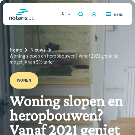
Overslaan
en
NL
OPEN
MENU
OPEN
ZOEKEN
naar
notaris.be
homepage
de
VIND EEN NOTARIS
Wonen
inhoud
Breadcrumb
Home
Nieuws
gaan
Relatie & samenleven
Current
Woning slopen en heropbouwen? Vanaf 2021 geniet je
Page:
mogelijk van 5% tarief
Erven & schenken
WONEN
Ondernemen
Woning slopen en
Over de notaris
heropbouwen?
Rekenmodules
Vanaf 2021 geniet