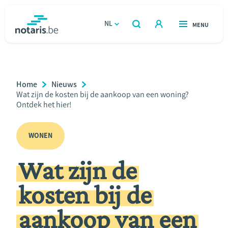
Overslaan
en
NL
OPEN
MENU
OPEN
ZOEKEN
naar
notaris.be
homepage
de
VIND EEN NOTARIS
Wonen
inhoud
Breadcrumb
Home
Nieuws
gaan
Relatie & samenleven
Current
Wat zijn de kosten bij de aankoop van een woning?
Page:
Ontdek het hier!
Erven & schenken
WONEN
Ondernemen
Wat zijn de
Over de notaris
kosten bij de
Rekenmodules
aankoop van een