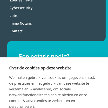
Zoek een akte
Cybersecurity
Jobs
Immo Notaris
Contact
Een notaris nodig?
Vind eenvoudig een notaris bij jou in de
Over de cookies op deze website
buurt.
We maken gebruik van cookies om gegevens m.b.t.
de prestaties en het gebruik van deze website te
verzamelen & analyseren, om sociale
VIND EEN NOTARIS
netwerkfunctionaliteiten aan te bieden en onze
content & advertenties te verbeteren en
personaliseren.