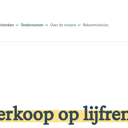
schenken
Ondernemen
Over de notaris
Rekenmodules
erkoop op lijfre