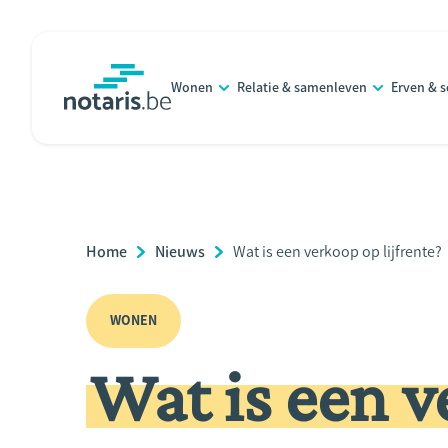
Overslaan
en
naar
Wonen
Relatie & samenleven
Erven & 
de
notaris.be
homepage
inhoud
gaan
Breadcrumb
Home
Nieuws
Current
Wat is een verkoop op lijfrente?
Page:
WONEN
Wat is een v