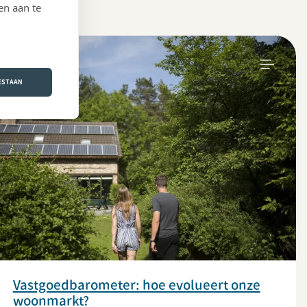
en aan te
WONEN
OESTAAN
Vastgoedbarometer: hoe evolueert onze
woonmarkt?