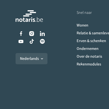
Snel naar
Wonen
Liens vers les réseaux s
Relatie & samenlev
Erven & schenken
Ondernemen
Over de notaris
Nederlands
Rekenmodules