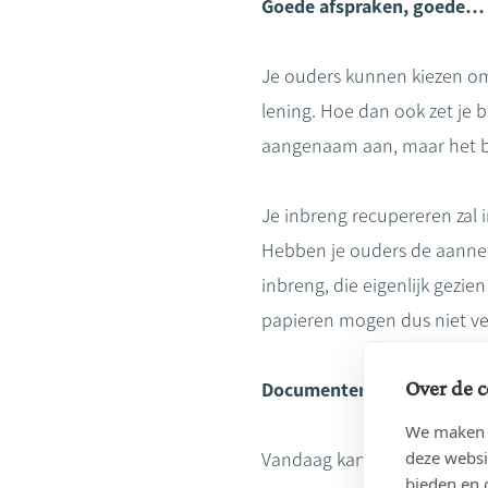
Goede afspraken, goede… 
Je ouders kunnen kiezen om
lening. Hoe dan ook zet je b
aangenaam aan, maar het be
Je inbreng recupereren zal
Hebben je ouders de aanneme
inbreng, die eigenlijk gezi
papieren mogen dus niet ve
Over de c
Documenten bijhouden: den
We maken g
deze websi
Vandaag kan je belangrijke
bieden en 