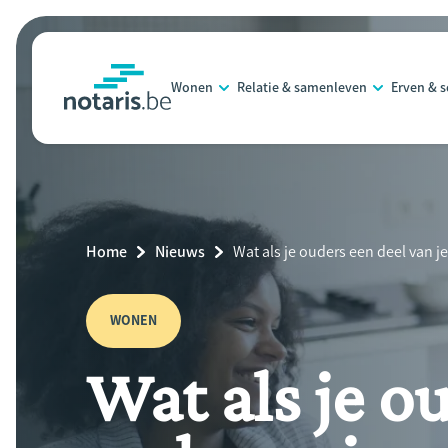
Overslaan
en
naar
Wonen
Relatie & samenleven
Erven & 
de
notaris.be
homepage
inhoud
gaan
Breadcrumb
Home
Nieuws
Current
Wat als je ouders een deel van 
Page:
WONEN
Wat als je o