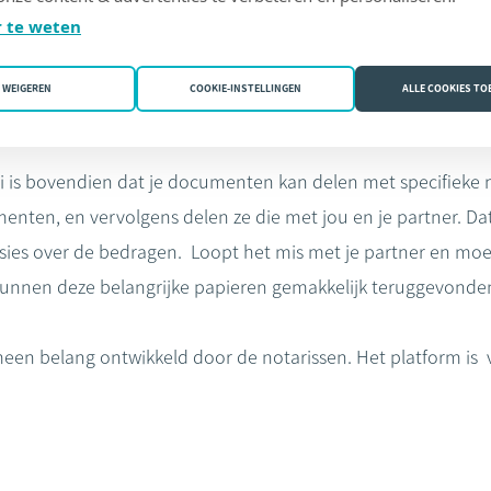
Izimi, een online digitale kuis
. Documenten uploaden in Izim
 te weten
elen (die je nodig hebt als bewijs), maar het is wel een hand
e immers aangeven waar alles precies ligt voor het geval je d
WEIGEREN
COOKIE-INSTELLINGEN
ALLE COOKIES T
mi is bovendien dat je documenten kan delen met specifieke
nten, en vervolgens delen ze die met jou en je partner. Da
sies over de bedragen. Loopt het mis met je partner en moe
kunnen deze belangrijke papieren gemakkelijk teruggevonde
meen belang ontwikkeld door de notarissen. Het platform is vo