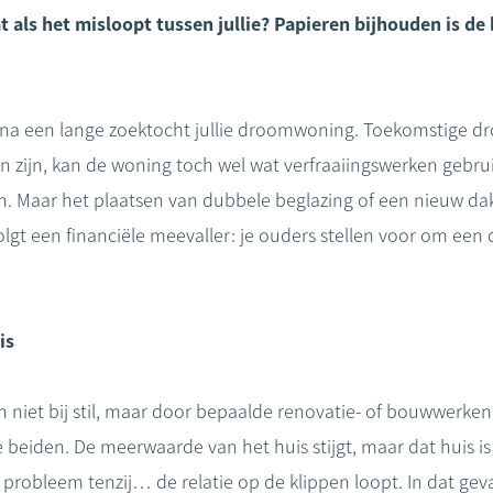
t als het misloopt tussen jullie? Papieren bijhouden is d
den na een lange zoektocht jullie droomwoning. Toekomstige
n zijn, kan de woning toch wel wat verfraaiingswerken gebrui
en. Maar het plaatsen van dubbele beglazing of een nieuw d
lgt een financiële meevaller: je ouders stellen voor om een 
is
n niet bij stil, maar door bepaalde renovatie- of bouwwerke
 beiden. De meerwaarde van het huis stijgt, maar dat huis i
n probleem tenzij… de relatie op de klippen loopt. In dat gev