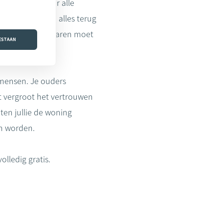
i vervangt voor alle
ig hulpmiddel om alles terug
e originele exemplaren moet
OESTAAN
 mensen. Je ouders
t vergroot het vertrouwen
ten jullie de woning
n worden.
lledig gratis.