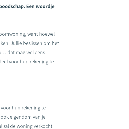
e boodschap. Een woordje
 droomwoning, want hoewel
ken. Jullie beslissen om het
ak… dat mag wel eens
deel voor hun rekening te
n voor hun rekening te
s ook eigendom van je
al zal de woning verkocht