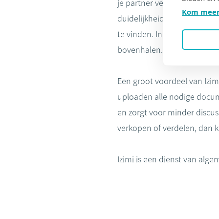
je partner veilig bewaren in
Kom meer
duidelijkheid niet de origin
te vinden. In je kluis kan j
bovenhalen.
Een groot voordeel van Izi
uploaden alle nodige docume
en zorgt voor minder discus
verkopen of verdelen, dan 
Izimi is een dienst van alge