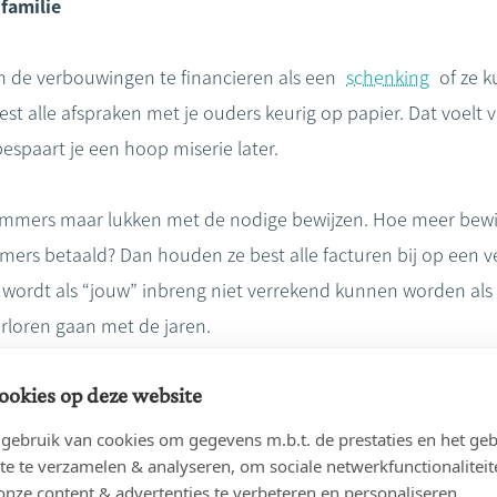
familie
 de verbouwingen te financieren als een
schenking
of ze k
est alle afspraken met je ouders keurig op papier. Dat voelt
spaart je een hoop miserie later.
 immers maar lukken met de nodige bewijzen. Hoe meer bewij
rs betaald? Dan houden ze best alle facturen bij op een veil
en wordt als “jouw” inbreng niet verrekend kunnen worden als
rloren gaan met de jaren.
ookies op deze website
k aan een digitale kluis!
ebruik van cookies om gegevens m.b.t. de prestaties en het geb
te te verzamelen & analyseren, om sociale netwerkfunctionaliteit
 documenten zoals facturen, afspraken met je ouders en ee
onze content & advertenties te verbeteren en personaliseren.