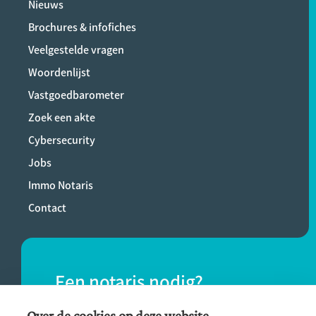
Nieuws
Brochures & infofiches
Veelgestelde vragen
Woordenlijst
Vastgoedbarometer
Zoek een akte
Cybersecurity
Jobs
Immo Notaris
Contact
Een notaris nodig?
Vind eenvoudig een notaris bij jou in de
Over de cookies op deze website