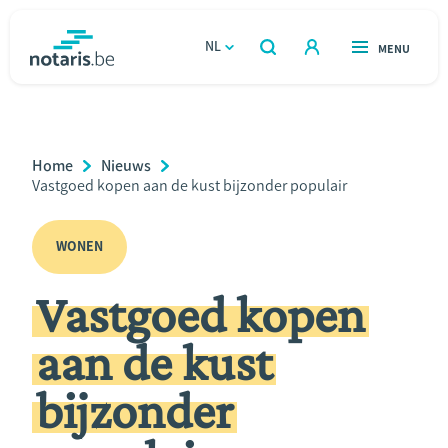
Overslaan
en
NL
OPEN
MENU
OPEN
ZOEKEN
naar
notaris.be
homepage
de
VIND EEN NOTARIS
Wonen
inhoud
Breadcrumb
Home
Nieuws
gaan
Relatie & samenleven
Current
Vastgoed kopen aan de kust bijzonder populair
Page:
Erven & schenken
WONEN
Vastgoed kopen
Ondernemen
aan de kust
Over de notaris
bijzonder
Rekenmodules