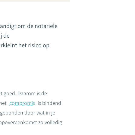
rhandigt om de notariële
j de
kleint het risico op
et goed. Daarom is de
 het
compromis
is bindend
gebonden door wat in je
oopovereenkomst zo volledig
.