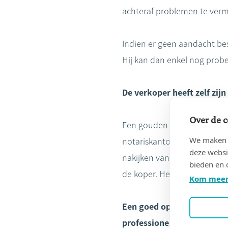
achteraf problemen te verm
Indien er geen aandacht bes
Hij kan dan enkel nog prob
De verkoper heeft zelf zi
Over de c
Een gouden tip: laat de ve
We maken g
notariskantoor voor het
ve
deze websi
nakijken van zo’n verkoopo
bieden en 
de koper. Het nalezen van 
Kom meer
Een goed opgestelde verk
professionele deskundighei