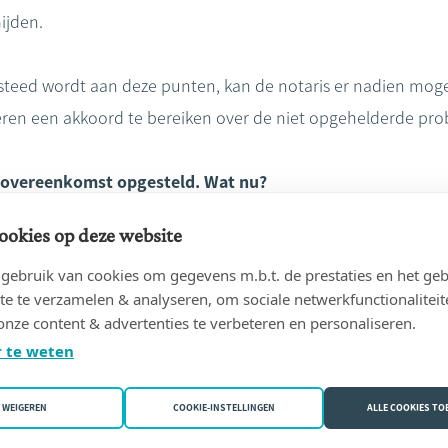
ijden.
teed wordt aan deze punten, kan de notaris er nadien mogel
eren een akkoord te bereiken over de niet opgehelderde pr
jn overeenkomst opgesteld. Wat nu?
ookies op deze website
rkoopovereenkomst nalezen door een notaris. Je zal je sowi
ebruik van cookies om gegevens m.b.t. de prestaties en het geb
rlijden
de akte. Waarom dus niet vroeg beroep doen op de d
te te verzamelen & analyseren, om sociale netwerkfunctionaliteit
vereenkomst door de notaris brengt geen extra kosten mee. 
onze content & advertenties te verbeteren en personaliseren.
de verkoopovereenkomst zit
in de dienstverlening aan het ve
 te weten
oopovereenkomst kan je heel wat narigheden besparen. 
WEIGEREN
COOKIE-INSTELLINGEN
ALLE COOKIES T
d en ervaring van de notaris alle garanties voor een goe