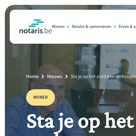
Overslaan
en
naar
Wonen
Relatie & samenleven
Erven & 
de
notaris.be
homepage
inhoud
gaan
Breadcrumb
Home
Nieuws
Current
Sta je op het punt een verkoopo
Page:
WONEN
Sta je op he