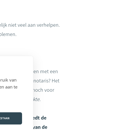
ijk niet veel aan verhelpen.
oblemen.
eso contact hebben met een
ruik van
iensten van de notaris? Het
en aan te
Noch voor jou, noch voor
rlijden van de akte.
Daarenboven biedt de
OESTAAN
de afwikkeling van de