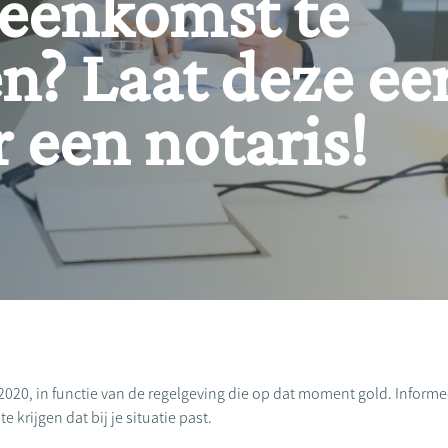
eenkomst te
? Laat deze ee
 een notaris!
2020, in functie van de regelgeving die op dat moment gold. Informeer
 krijgen dat bij je situatie past.