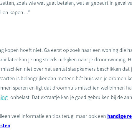
 zetten, zoals wie wat gaat betalen, wat er gebeurt in geval va
willen kopen…”
ng kopen hoeft niet. Ga eerst op zoek naar een woning die ha
aar later kan je nog steeds uitkijken naar je droomwoning. H
l misschien niet over het aantal slaapkamers beschikken dat j
starten is belangrijker dan meteen hét huis van je dromen ko
nnen sparen en ligt dat droomhuis misschien wel binnen ha
ning
onbelast. Dat extraatje kan je goed gebruiken bij de aa
alleen veel informatie en tips terug, maar ook een
handige r
osten
!