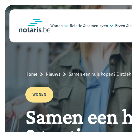
Overslaan
en
naar
Wonen
Relatie & samenleven
Erven & 
de
notaris.be
homepage
inhoud
gaan
Breadcrumb
Home
Nieuws
Current
Samen een huis kopen? Ontdek 3
Page:
WONEN
Samen een h