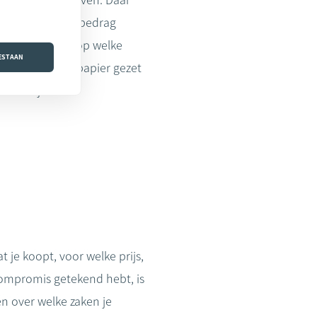
e rug willen geven. Daar
e ouders je een bedrag
er laten zetten op welke
OESTAAN
ren, kan er op papier gezet
n overlijden.”
at je koopt, voor welke prijs,
ompromis getekend hebt, is
n over welke zaken je