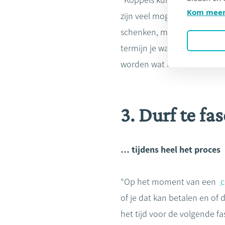
“Koppels kunnen misschien 
Kom meer
zijn veel mogelijkheden voo
schenken, maar ze kunnen je 
termijn je wat moet terugbe
worden wat het effect van 
3. Durf te fa
… tijdens heel het proces
“Op het moment van een
of je dat kan betalen en of 
het tijd voor de volgende 