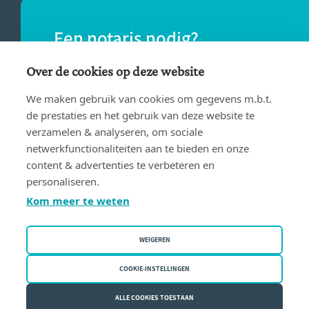
Een notaris nodig?
Vind eenvoudig een notaris bij jou in de
Over de cookies op deze website
buurt.
We maken gebruik van cookies om gegevens m.b.t.
de prestaties en het gebruik van deze website te
verzamelen & analyseren, om sociale
VIND EEN NOTARIS
netwerkfunctionaliteiten aan te bieden en onze
content & advertenties te verbeteren en
personaliseren.
Kom meer te weten
WEIGEREN
Gebruiksvoorwaarden
Privacy policy
COOKIE-INSTELLINGEN
Cookiebeleid
ALLE COOKIES TOESTAAN
Fednot vzw | Bergstraat 30/34 - 1000 Brussel | BE 0409.357.321