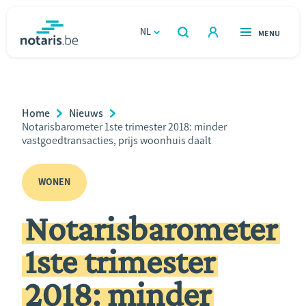
Overslaan
en
NL
OPEN
MENU
OPEN
ZOEKEN
naar
notaris.be
homepage
de
VIND EEN NOTARIS
Wonen
inhoud
Breadcrumb
Home
Nieuws
gaan
Relatie & samenleven
Current
Notarisbarometer 1ste trimester 2018: minder
Page:
vastgoedtransacties, prijs woonhuis daalt
Erven & schenken
WONEN
Ondernemen
Notarisbarometer
Over de notaris
1ste trimester
Rekenmodules
2018: minder