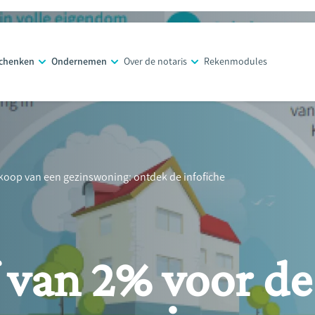
schenken
Ondernemen
Over de notaris
Rekenmodules
nkoop van een gezinswoning: ontdek de infofiche
 van 2% voor de