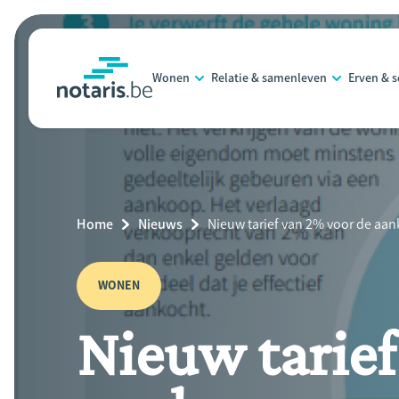
Overslaan
en
naar
Wonen
Relatie & samenleven
Erven & 
de
notaris.be
homepage
inhoud
gaan
Breadcrumb
Home
Nieuws
Current
Nieuw tarief van 2% voor de aa
Page:
WONEN
Nieuw tarief