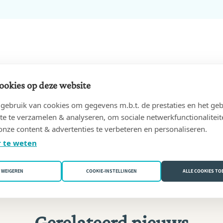
rief
ookies op deze website
ebruik van cookies om gegevens m.b.t. de prestaties en het geb
ze maandelijkse nieuwsbrief.
te te verzamelen & analyseren, om sociale netwerkfunctionaliteit
onze content & advertenties te verbeteren en personaliseren.
 te weten
WEIGEREN
COOKIE-INSTELLINGEN
ALLE COOKIES T
Gerelateerd nieuws