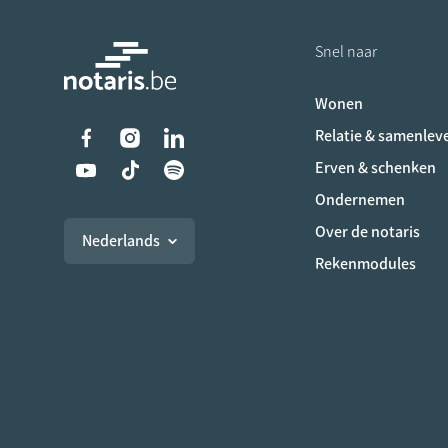
Snel naar
Wonen
Liens vers les réseaux s
Relatie & samenlev
Erven & schenken
Ondernemen
Over de notaris
Nederlands
Rekenmodules