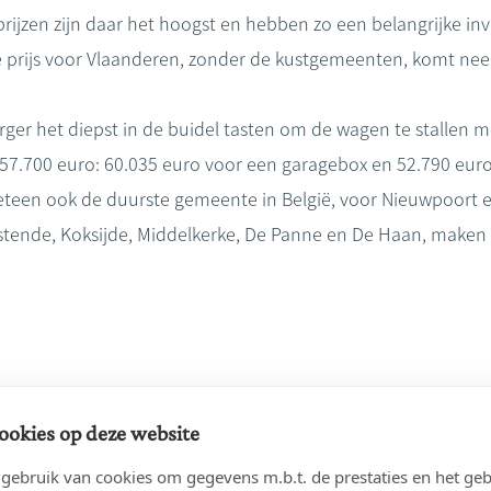
prijzen zijn daar het hoogst en hebben zo een belangrijke i
prijs voor Vlaanderen, zonder de kustgemeenten, komt neer
ger het diepst in de buidel tasten om de wagen te stallen m
 57.700 euro: 60.035 euro voor een garagebox en 52.790 eur
teen ook de duurste gemeente in België, voor Nieuwpoort e
ende, Koksijde, Middelkerke, De Panne en De Haan, maken de
ookies op deze website
é_Parkeerplaatsen_1stesemester2019.pdf
PDF
ebruik van cookies om gegevens m.b.t. de prestaties en het geb