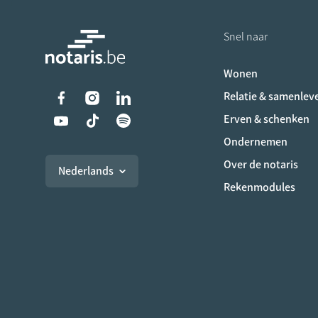
Snel naar
Wonen
Liens vers les réseaux s
Relatie & samenlev
Erven & schenken
Ondernemen
Over de notaris
Nederlands
Rekenmodules