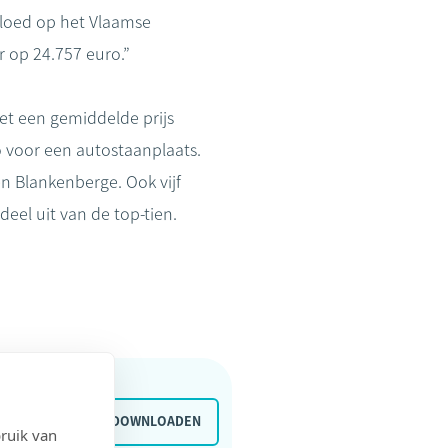
nvloed op het Vlaamse
 op 24.757 euro.”
et een gemiddelde prijs
o voor een autostaanplaats.
n Blankenberge. Ook vijf
el uit van de top-tien.
0.45 MB
DOWNLOADEN
ruik van