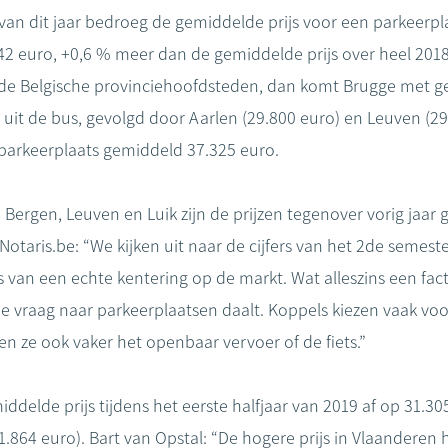
an dit jaar bedroeg de gemiddelde prijs voor een parkeerpl
42 euro, +0,6 % meer dan de gemiddelde prijs over heel 2018
n de Belgische provinciehoofdsteden, dan komt Brugge met g
uit de bus, gevolgd door Aarlen (29.800 euro) en Leuven (29
 parkeerplaats gemiddeld 37.325 euro.
 Bergen, Leuven en Luik zijn de prijzen tegenover vorig jaar
otaris.be: “We kijken uit naar de cijfers van het 2de semeste
s van een echte kentering op de markt. Wat alleszins een facto
vraag naar parkeerplaatsen daalt. Koppels kiezen vaak voor
n ze ook vaker het openbaar vervoer of de fiets.”
ddelde prijs tijdens het eerste halfjaar van 2019 af op 31.30
21.864 euro). Bart van Opstal: “De hogere prijs in Vlaanderen