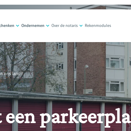
schenken
Ondernemen
Over de notaris
Rekenmodules
in ons land?
 een parkeerpla