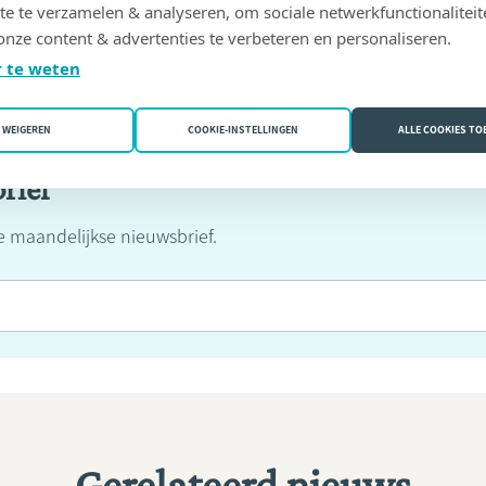
te te verzamelen & analyseren, om sociale netwerkfunctionaliteit
onze content & advertenties te verbeteren en personaliseren.
 te weten
WEIGEREN
COOKIE-INSTELLINGEN
ALLE COOKIES T
rief
ze maandelijkse nieuwsbrief.
Gerelateerd nieuws