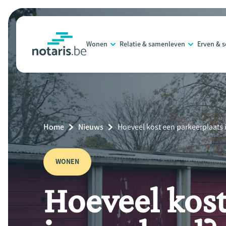
Overslaan
en
naar
Wonen
Relatie & samenleven
Erven & 
de
notaris.be
homepage
inhoud
gaan
Breadcrumb
Home
Nieuws
Current
Hoeveel kost een parkeerplaats 
Page:
WONEN
Hoeveel kost