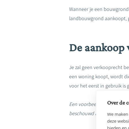
Wanneer je een bouwgrond a
landbouwgrond aankoopt, ge
De aankoop 
Je zal geen verkooprecht be
een woning koopt, wordt di
voor het eerst in gebruik i
Over de c
Een voorbeeld:
Een woning 
beschouwd als
nieuwbouw
We maken g
deze websi
bieden en 