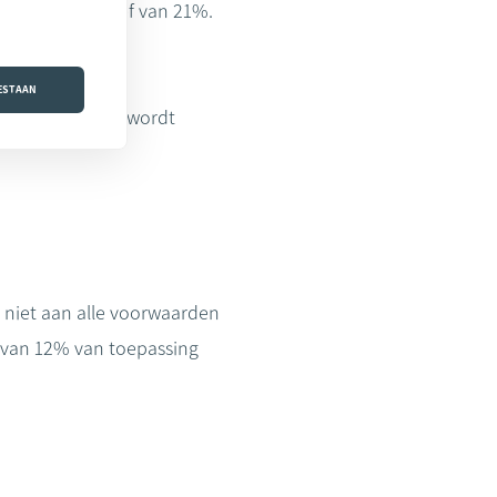
t een
btw
-tarief van 21%.
OESTAAN
t opgetrokken, wordt
s niet aan alle voorwaarden
t van 12% van toepassing