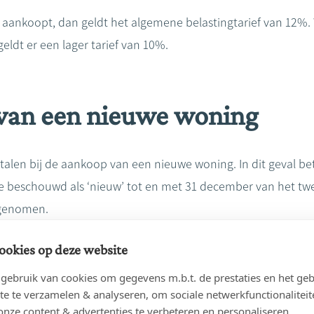
ankoopt, dan geldt het algemene belastingtarief van 12%.
ldt er een lager tarief van 10%.
van een nieuwe woning
talen bij de aankoop van een nieuwe woning. In dit geval be
e beschouwd als ‘nieuw’ tot en met 31 december van het tw
s genomen.
ookies op deze website
wordt voor het eerst in gebruik genomen op 12 januari 202
tot en met 31 december 2027.
ebruik van cookies om gegevens m.b.t. de prestaties en het geb
te te verzamelen & analyseren, om sociale netwerkfunctionaliteit
onze content & advertenties te verbeteren en personaliseren.