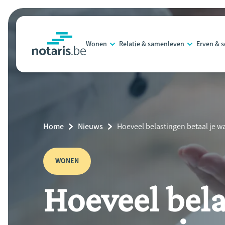
Overslaan
en
naar
Wonen
Relatie & samenleven
Erven & 
de
notaris.be
homepage
inhoud
gaan
Breadcrumb
Home
Nieuws
Current
Hoeveel belastingen betaal je w
Page:
WONEN
Hoeveel bela