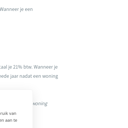
 Wanneer je een
taal je 21% btw. Wanneer je
eede jaar nadat een woning
5, dan wordt de woning
ruik van
en aan te