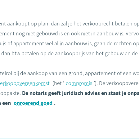
ent aankoopt op plan, dan zal je het verkooprecht betalen o
tement nog niet gebouwd is en ook niet in aanbouw is. Vervol
is of appartement wel al in aanbouw is, gaan de rechten o
 zal dan btw betalen op de aankoopprijs van het gebouw en de
telrol bij de aankoop van een grond, appartement of een won
verkoopovereenkomst
(het ‘
compromis
’). De verkoopover
koopakte.
De notaris geeft juridisch advies en staat je onpar
n een
onroerend goed
.