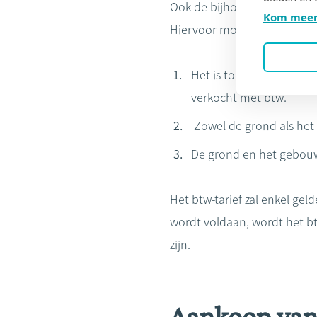
Ook de bijhorende grond d
Kom meer
Hiervoor moet de grond we
Het is toegestaan om o
verkocht met btw.
Zowel de grond als het
De grond en het gebou
Het btw-tarief zal enkel ge
wordt voldaan, wordt het b
zijn.
Aankoop van