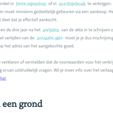
enkel in
blote eigendom
of in
vruchtgebruik
te verkrijgen.
om moet minstens gedeeltelijk gebeuren via een aankoop. He
 deel dat je effectief aankocht.
nen de drie jaar na het
verlijden
van de akte in te schrijven
het verlijden van de
notariële akte
moet je je dus inschrijving
op het adres van het aangekochte goed.
te verklaren of vermelden dat de voorwaarden voor het verkri
ng ervan uitdrukkelijk vragen. Wil je meer info over het verl
che!
 een grond