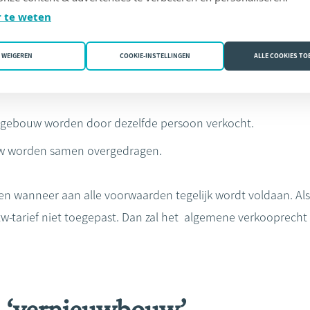
ie samen met de woning wordt aangekocht, wordt belast me
 te weten
l aan volgende voorwaarden voldoen:
WEIGEREN
COOKIE-INSTELLINGEN
ALLE COOKIES T
p de aangekochte grond te bouwen en het gebouw dat word
 gebouw worden door dezelfde persoon verkocht.
w worden samen overgedragen.
lden wanneer aan alle voorwaarden tegelijk wordt voldaan. Al
tw-tarief niet toegepast. Dan zal het algemene verkooprech
 ‘vernieuwbouw’