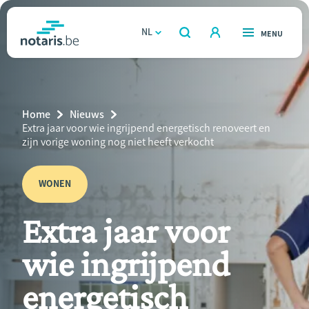
Overslaan
en
NL
OPEN
MENU
OPEN
ZOEKEN
naar
notaris.be
homepage
de
VIND EEN NOTARIS
Wonen
inhoud
Breadcrumb
Home
Nieuws
gaan
Relatie & samenleven
Current
Extra jaar voor wie ingrijpend energetisch renoveert en
Page:
zijn vorige woning nog niet heeft verkocht
Erven & schenken
WONEN
Ondernemen
Extra jaar voor
Over de notaris
wie ingrijpend
Rekenmodules
energetisch