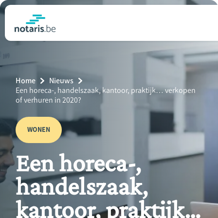
Overslaan
en
naar
notaris.be
homepage
de
VIND EEN NOTARIS
Wonen
inhoud
Breadcrumb
Home
Nieuws
gaan
Relatie & samenleven
Current
Een horeca-, handelszaak, kantoor, praktijk… verkopen
Page:
of verhuren in 2020?
Erven & schenken
WONEN
Ondernemen
Een horeca-,
Over de notaris
handelszaak,
Rekenmodules
kantoor, praktijk…