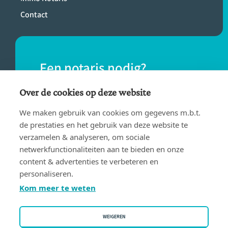
Contact
Een notaris nodig?
Vind eenvoudig een notaris bij jou in de
Over de cookies op deze website
buurt.
We maken gebruik van cookies om gegevens m.b.t.
de prestaties en het gebruik van deze website te
verzamelen & analyseren, om sociale
VIND EEN NOTARIS
netwerkfunctionaliteiten aan te bieden en onze
content & advertenties te verbeteren en
personaliseren.
Kom meer te weten
WEIGEREN
Gebruiksvoorwaarden