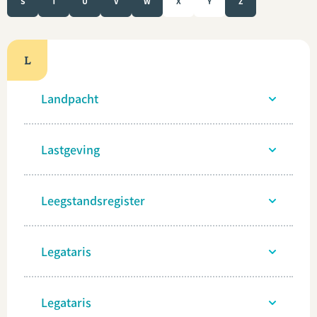
S
T
U
V
W
X
Y
Z
L
Landpacht
Lastgeving
Leegstandsregister
Legataris
Legataris