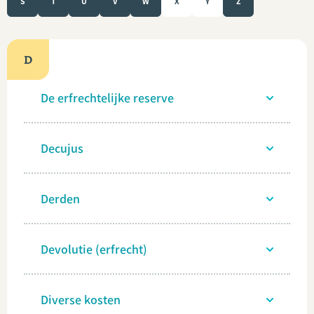
S
T
U
V
W
X
Y
Z
D
De erfrechtelijke reserve
Decujus
Derden
Devolutie (erfrecht)
Diverse kosten