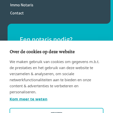
Immo Notaris
Contact
Een notaris nodig?
Vind eenvoudig een notaris bij jou in de
Over de cookies op deze website
buurt.
We maken gebruik van cookies om gegevens m.b.t.
de prestaties en het gebruik van deze website te
verzamelen & analyseren, om sociale
VIND EEN NOTARIS
netwerkfunctionaliteiten aan te bieden en onze
content & advertenties te verbeteren en
personaliseren.
Kom meer te weten