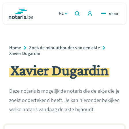
Overslaan
en
NL
OPEN
MENU
OPEN
ZOEKEN
naar
notaris.be
homepage
de
VIND EEN NOTARIS
Wonen
inhoud
Breadcrumb
Home
Zoek de minuuthouder van een akte
gaan
Relatie & samenleven
Xavier Dugardin
Xavier Dugardin
Erven & schenken
Ondernemen
Deze notaris is mogelijk de notaris die de akte die je
zoekt ondertekend heeft. Je kan hieronder bekijken
Over de notaris
welke notaris vandaag de akte bijhoudt.
Rekenmodules