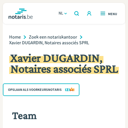
Overslaan
en
NL
OPEN
MENU
OPEN
ZOEKEN
naar
notaris.be
homepage
de
Breadcrumb
VIND EEN NOTARIS
Home
Zoek een notariskantoor
Wonen
inhoud
Xavier DUGARDIN, Notaires associés SPRL
gaan
Relatie & samenleven
Xavier DUGARDIN,
Notaires associés SPRL
Erven & schenken
Ondernemen
OPSLAAN ALS VOORKEURSNOTARIS
Over de notaris
Team
Rekenmodules