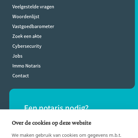
Veelgestelde vragen
Woordenlijst
Vastgoedbarometer
Zoek een akte
Cybersecurity
Jobs
Immo Notaris
Contact
Een notaris nodig?
Vind eenvoudig een notaris bij jou in de
Over de cookies op deze website
buurt.
We maken gebruik van cookies om gegevens m.b.t.