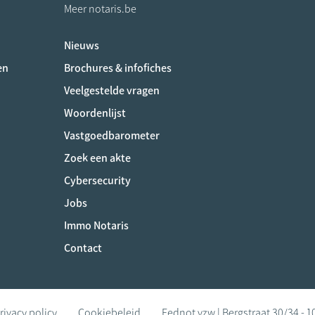
Meer notaris.be
Nieuws
ociaux
en
Brochures & infofiches
Veelgestelde vragen
Woordenlijst
Vastgoedbarometer
Zoek een akte
Cybersecurity
Jobs
Immo Notaris
Contact
rivacy policy
Cookiebeleid
Fednot vzw | Bergstraat 30/34 - 1