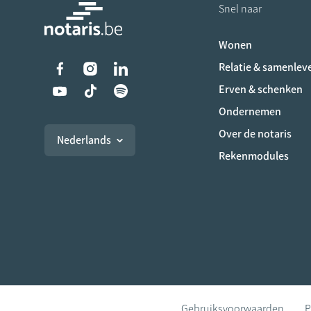
Snel naar
Wonen
Liens vers les réseaux s
Relatie & samenlev
Erven & schenken
Ondernemen
Over de notaris
Nederlands
Rekenmodules
Gebruiksvoorwaarden
P