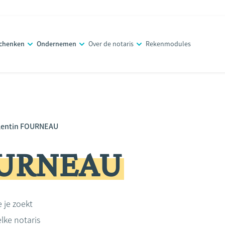
schenken
Ondernemen
Over de notaris
Rekenmodules
lentin FOURNEAU
OURNEAU
e je zoekt
lke notaris