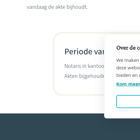
vandaag de akte bijhoudt.
Over de c
Periode van 11/04/19
We maken g
Notaris in kantoor
FOURNEAU, Va
deze websi
bieden en 
Akten bijgehouden door
Domin
Kom meer