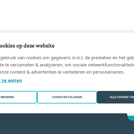
ookies op deze website
37 tot 30/09/1970
ebruik van cookies om gegevens m.b.t. de prestaties en het geb
lentin
(6040 Charleroi (Jumet))
te te verzamelen & analyseren, om sociale netwerkfunctionaliteit
onze content & advertenties te verbeteren en personaliseren.
ique Rombeau
 te weten
WEIGEREN
COOKIE-INSTELLINGEN
ALLE COOKIES T