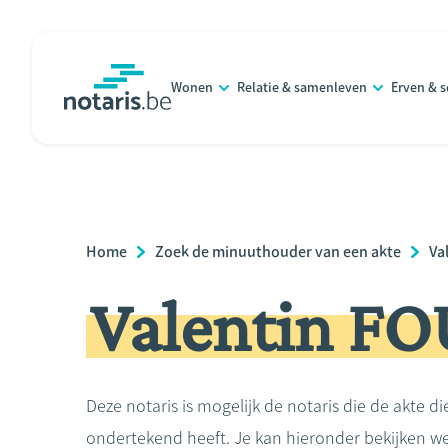
Overslaan
en
naar
Wonen
Relatie & samenleven
Erven & 
de
notaris.be
homepage
inhoud
gaan
Breadcrumb
Home
Zoek de minuuthouder van een akte
Va
Valentin F
Deze notaris is mogelijk de notaris die de akte di
ondertekend heeft. Je kan hieronder bekijken we