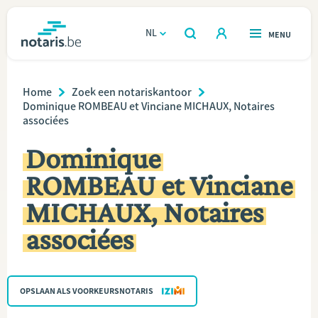
Overslaan
en
NL
OPEN
MENU
OPEN
ZOEKEN
naar
notaris.be
homepage
de
Breadcrumb
VIND EEN NOTARIS
Home
Zoek een notariskantoor
Wonen
inhoud
Dominique ROMBEAU et Vinciane MICHAUX, Notaires
associées
gaan
Relatie & samenleven
Dominique
Erven & schenken
ROMBEAU et Vinciane
MICHAUX, Notaires
Ondernemen
associées
Over de notaris
Rekenmodules
OPSLAAN ALS VOORKEURSNOTARIS