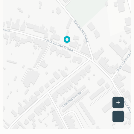
Leaflet
|