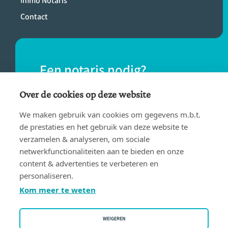
Immo Notaris
Contact
Een notaris nodig?
Vind eenvoudig een notaris bij jou in de
Over de cookies op deze website
buurt.
We maken gebruik van cookies om gegevens m.b.t.
de prestaties en het gebruik van deze website te
verzamelen & analyseren, om sociale
VIND EEN NOTARIS
netwerkfunctionaliteiten aan te bieden en onze
content & advertenties te verbeteren en
personaliseren.
Kom meer te weten
WEIGEREN
Gebruiksvoorwaarden