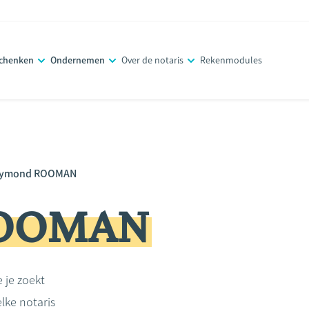
schenken
Ondernemen
Over de notaris
Rekenmodules
ymond ROOMAN
ROOMAN
e je zoekt
lke notaris