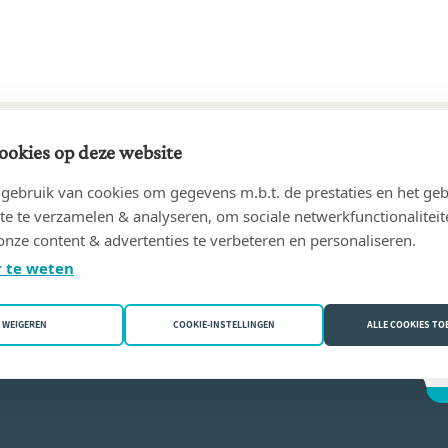
ookies op deze website
52 tot 12/06/1989
ebruik van cookies om gegevens m.b.t. de prestaties en het geb
ymond
(3000 Leuven)
te te verzamelen & analyseren, om sociale netwerkfunctionaliteit
onze content & advertenties te verbeteren en personaliseren.
ne Rooman
 te weten
WEIGEREN
COOKIE-INSTELLINGEN
ALLE COOKIES T