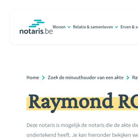
Overslaan
en
naar
Wonen
Relatie & samenleven
Erven & 
de
notaris.be
homepage
inhoud
gaan
Breadcrumb
Home
Zoek de minuuthouder van een akte
Ra
Raymond 
Deze notaris is mogelijk de notaris die de akte di
ondertekend heeft. Je kan hieronder bekijken we