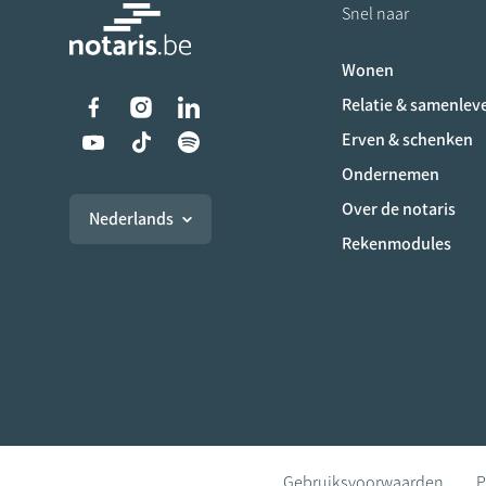
Snel naar
Wonen
Liens vers les réseaux s
Relatie & samenlev
Erven & schenken
Ondernemen
Over de notaris
Nederlands
Rekenmodules
Gebruiksvoorwaarden
P