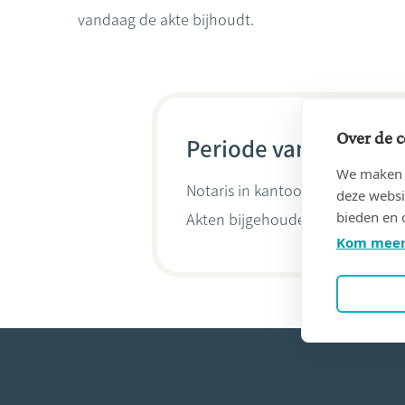
vandaag de akte bijhoudt.
Over de c
Periode van 10/04/19
We maken g
Notaris in kantoor
ROOMAN, Ra
deze websi
bieden en 
Akten bijgehouden door
Lauran
Kom meer