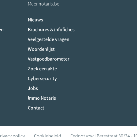
Meer notaris.be
Nieuws
ociaux
en
Brochures & infofiches
Veelgestelde vragen
Woordenlijst
Vastgoedbarometer
Zoek een akte
Cybersecurity
Jobs
Immo Notaris
Contact
rivacy policy
Cookiebeleid
Fednot vzw | Bergstraat 30/34 - 1