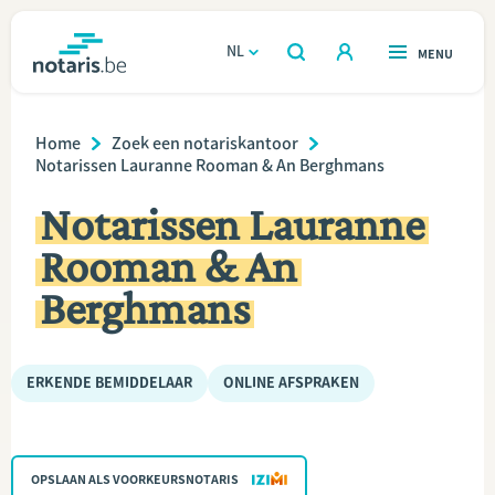
Overslaan
en
NL
OPEN
MENU
OPEN
ZOEKEN
naar
notaris.be
homepage
de
Breadcrumb
VIND EEN NOTARIS
Home
Zoek een notariskantoor
Wonen
inhoud
Notarissen Lauranne Rooman & An Berghmans
gaan
Relatie & samenleven
Notarissen Lauranne
Rooman & An
Erven & schenken
Berghmans
Ondernemen
ERKENDE BEMIDDELAAR
ONLINE AFSPRAKEN
Over de notaris
Rekenmodules
OPSLAAN ALS VOORKEURSNOTARIS