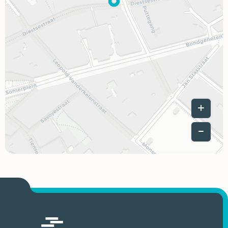
Leaflet
|