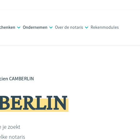
schenken
Ondernemen
Over de notaris
Rekenmodules
cien CAMBERLIN
MBERLIN
e je zoekt
lke notaris