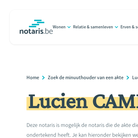
Overslaan
en
naar
Wonen
Relatie & samenleven
Erven & 
de
notaris.be
homepage
inhoud
gaan
Breadcrumb
Home
Zoek de minuuthouder van een akte
Lu
Lucien CA
Deze notaris is mogelijk de notaris die de akte di
ondertekend heeft. Je kan hieronder bekijken we