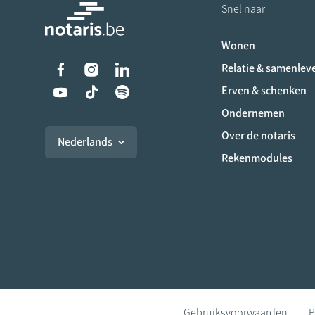
Snel naar
Wonen
Liens vers les réseaux s
Relatie & samenlev
Erven & schenken
Ondernemen
Over de notaris
Nederlands
Rekenmodules
Gebruiksvoorwaarden
P