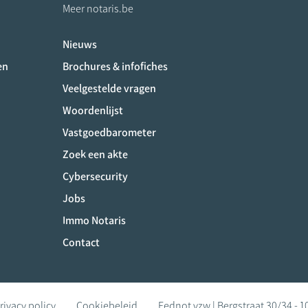
Meer notaris.be
Nieuws
ociaux
en
Brochures & infofiches
Veelgestelde vragen
Woordenlijst
Vastgoedbarometer
Zoek een akte
Cybersecurity
Jobs
Immo Notaris
Contact
rivacy policy
Cookiebeleid
Fednot vzw | Bergstraat 30/34 - 1