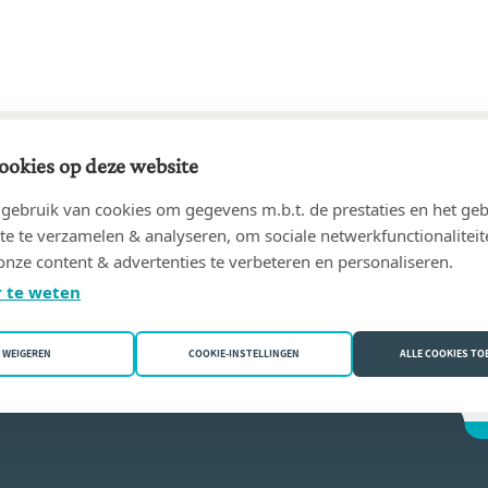
ookies op deze website
34 tot 18/07/1963
ebruik van cookies om gegevens m.b.t. de prestaties en het geb
ucien
(4280 Hannut)
te te verzamelen & analyseren, om sociale netwerkfunctionaliteit
onze content & advertenties te verbeteren en personaliseren.
phe Piret-Gérard
 te weten
WEIGEREN
COOKIE-INSTELLINGEN
ALLE COOKIES T