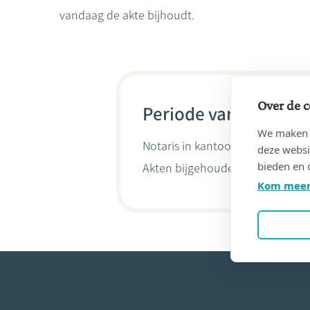
vandaag de akte bijhoudt.
Over de c
Periode van 12/12/19
We maken g
Notaris in kantoor
CAMBERLIN, L
deze websi
bieden en 
Akten bijgehouden door
Christo
Kom meer