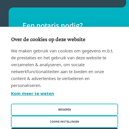
Een notaris nodig?
Vind eenvoudig een notaris bij jou in de
Over de cookies op deze website
buurt.
We maken gebruik van cookies om gegevens m.b.t.
de prestaties en het gebruik van deze website te
verzamelen & analyseren, om sociale
VIND EEN NOTARIS
netwerkfunctionaliteiten aan te bieden en onze
content & advertenties te verbeteren en
personaliseren.
Kom meer te weten
WEIGEREN
Gebruiksvoorwaarden
Privacy policy
COOKIE-INSTELLINGEN
Cookiebeleid