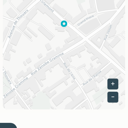
Leaflet
|