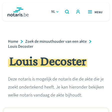
Overslaan
en
NL
OPEN
MENU
OPEN
ZOEKEN
naar
notaris.be
homepage
de
VIND EEN NOTARIS
Wonen
inhoud
Breadcrumb
Home
Zoek de minuuthouder van een akte
gaan
Relatie & samenleven
Louis Decoster
Louis Decoster
Erven & schenken
Ondernemen
Deze notaris is mogelijk de notaris die de akte die je
zoekt ondertekend heeft. Je kan hieronder bekijken
Over de notaris
welke notaris vandaag de akte bijhoudt.
Rekenmodules