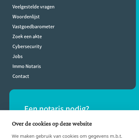
Veelgestelde vragen
Woordenlijst
Vastgoedbarometer
Zoek een akte
Cybersecurity
Jobs
Immo Notaris
Contact
Een notaris nodig?
Vind eenvoudig een notaris bij jou in de
Over de cookies op deze website
buurt.
We maken gebruik van cookies om gegevens m.b.t.