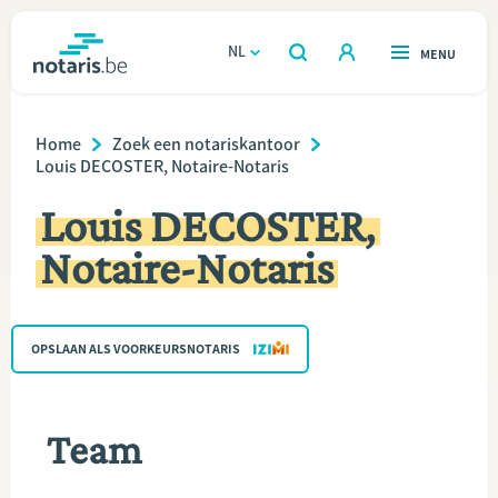
Overslaan
en
NL
OPEN
MENU
OPEN
ZOEKEN
naar
notaris.be
homepage
de
Breadcrumb
VIND EEN NOTARIS
Home
Zoek een notariskantoor
Wonen
inhoud
Louis DECOSTER, Notaire-Notaris
gaan
Relatie & samenleven
Louis DECOSTER,
Notaire-Notaris
Erven & schenken
Ondernemen
OPSLAAN ALS VOORKEURSNOTARIS
Over de notaris
Team
Rekenmodules