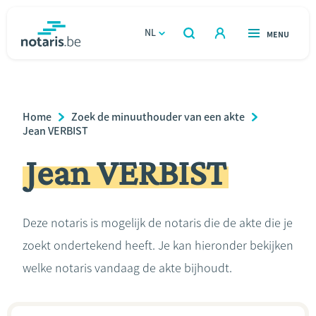
Overslaan
en
NL
OPEN
MENU
OPEN
ZOEKEN
naar
notaris.be
homepage
de
VIND EEN NOTARIS
Wonen
inhoud
Breadcrumb
Home
Zoek de minuuthouder van een akte
gaan
Relatie & samenleven
Jean VERBIST
Jean VERBIST
Erven & schenken
Ondernemen
Deze notaris is mogelijk de notaris die de akte die je
zoekt ondertekend heeft. Je kan hieronder bekijken
Over de notaris
welke notaris vandaag de akte bijhoudt.
Rekenmodules