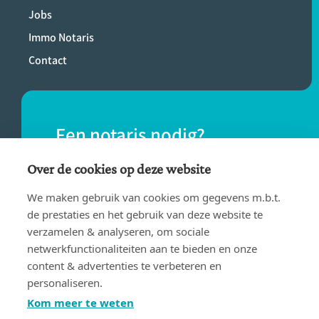
Jobs
Immo Notaris
Contact
Een notaris nodig?
Vind eenvoudig een notaris bij jou in de
Over de cookies op deze website
buurt.
We maken gebruik van cookies om gegevens m.b.t.
de prestaties en het gebruik van deze website te
verzamelen & analyseren, om sociale
VIND EEN NOTARIS
netwerkfunctionaliteiten aan te bieden en onze
content & advertenties te verbeteren en
personaliseren.
Kom meer te weten