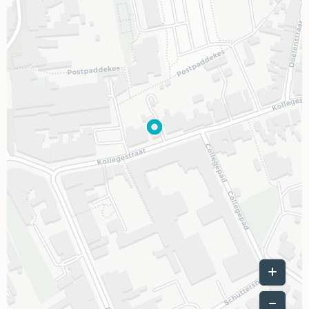
Leaflet
|