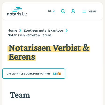
Overslaan
en
NL
OPEN
MENU
OPEN
ZOEKEN
naar
notaris.be
homepage
de
Breadcrumb
VIND EEN NOTARIS
Home
Zoek een notariskantoor
Wonen
inhoud
Notarissen Verbist & Eerens
gaan
Relatie & samenleven
Notarissen Verbist &
Eerens
Erven & schenken
Ondernemen
OPSLAAN ALS VOORKEURSNOTARIS
Over de notaris
Team
Rekenmodules